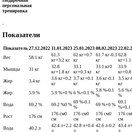
Подарочная
персональная
тренировка
Показатели
Показатель
27.12.2022
11.01.2023
25.01.2023
08.02.2023
22.02.
61.3
62 кг
+0.7
61.7 кг
-0.3
62.8
Вес
58.1 кг
кг
+3.2 кг
кг
кг
кг
+1.1
32.8
33.1
33.1 кг
0
33.9
Мышцы
31 кг
кг
+1.8 кг
кг
+0.3 кг
кг
кг
+0.8
3.6 кг
+0.2
3.7 кг
+0.1
3.6 кг
-0.1
3.5 кг
-
Жир
3.4 кг
кг
кг
кг
кг
5.8 %
-0.1
5.6 %
-
Жир
5.9 %
5.9 %
+0 %
6 %
+0.1 %
%
%
69 %
-0.1
69.1
Вода
69.2 %
69.2 %
0 %
69 %
+0 %
%
%
+0.1
176 см
0
176 см
0
176 см
0
176 см
Рост
176 см
см
см
см
см
42.4 л
+2.2
42.8 л
+0.4
42.6 л
-0.2
43.4 л
Вода
40.2 л
л
л
л
л