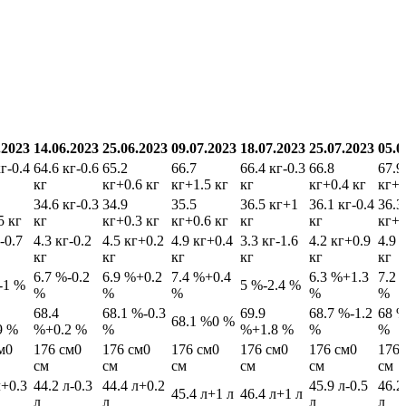
.2023
14.06.2023
25.06.2023
09.07.2023
18.07.2023
25.07.2023
05.0
кг
-0.4
64.6 кг
-0.6
65.2
66.7
66.4 кг
-0.3
66.8
67.9
кг
кг
+0.6 кг
кг
+1.5 кг
кг
кг
+0.4 кг
кг
+1
34.6 кг
-0.3
34.9
35.5
36.5 кг
+1
36.1 кг
-0.4
36.3
5 кг
кг
кг
+0.3 кг
кг
+0.6 кг
кг
кг
кг
+0
-0.7
4.3 кг
-0.2
4.5 кг
+0.2
4.9 кг
+0.4
3.3 кг
-1.6
4.2 кг
+0.9
4.9 
кг
кг
кг
кг
кг
кг
6.7 %
-0.2
6.9 %
+0.2
7.4 %
+0.4
6.3 %
+1.3
7.2 
-1 %
5 %
-2.4 %
%
%
%
%
%
68.4
68.1 %
-0.3
69.9
68.7 %
-1.2
68 
68.1 %
0 %
9 %
%
+0.2 %
%
%
+1.8 %
%
%
м
0
176 см
0
176 см
0
176 см
0
176 см
0
176 см
0
176 
см
см
см
см
см
см
л
+0.3
44.2 л
-0.3
44.4 л
+0.2
45.9 л
-0.5
46.2
45.4 л
+1 л
46.4 л
+1 л
л
л
л
л