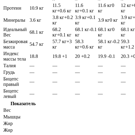
11.5
11.6
11.6 кг
0
12 кг
+
Протеин
10.9 кг
кг
+0.6 кг
кг
+0.1 кг
кг
кг
3.8 кг
+0.2
3.9 кг
+0.1
3.9 кг
Минералы
3.6 кг
3.9 кг
0 кг
кг
кг
кг
Идеальный
68.2
68.1 кг
-0.1
68.1 кг
0
68.1 кг
68.1 кг
Вес
кг
+0.1 кг
кг
кг
кг
Безжировая
57.7 кг
+3
58.3
58.1 кг
-0.2
59.3
54.7 кг
масса
кг
кг
+0.6 кг
кг
кг
+1.2
Индекс
18.8
19.8
+1
20
+0.2
19.9
-0.1
20.3
+0
массы тела
Талия
—
—
—
—
—
Грудь
—
—
—
—
—
Бицепс
—
—
—
—
—
правый
Бицепс
—
—
—
—
—
левый
Показатель
Вес
Мышцы
Жир
Жир