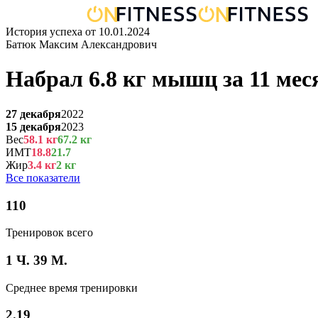
История успеха от
10.01.2024
Батюк Максим Александрович
Набрал
6.8
кг
мышц
за
11 мес
27 декабря
2022
15 декабря
2023
Вес
58.1
кг
67.2
кг
ИМТ
18.8
21.7
Жир
3.4
кг
2
кг
Все показатели
110
Тренировок всего
1 Ч. 39 М.
Среднее время тренировки
2.19