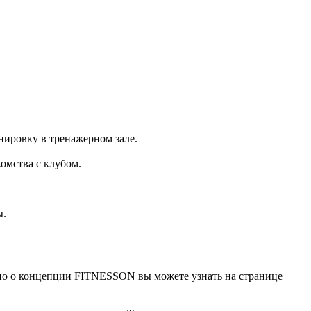
нировку в тренажерном зале.
комства с клубом.
ы.
обно о концепции FITNESSON вы можете узнать на странице