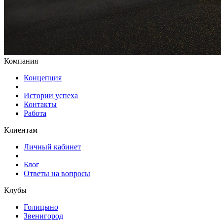
Компания
Концепция
Истории успеха
Контакты
Работа
Клиентам
Личный кабинет
Блог
Ответы на вопросы
Клубы
Голицыно
Звенигород