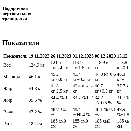
Подарочная
персональная
тренировка
Показатели
Показатель
19.11.2023
26.11.2023
01.12.2023
08.12.2023
15.12.
121.5
119.9
118.9 кг
-1
118.8
Вес
124.9 кг
кг
-3.4 кг
кг
-1.6 кг
кг
кг
-0.1 
45.2
45.4
44.8 кг
-0.6
46.3
Мышцы
46.1 кг
кг
-0.9 кг
кг
+0.2 кг
кг
кг
+1.5
41.8
40.4 кг
-1.4
40.7
37.7 кг
Жир
44.3 кг
кг
-2.5 кг
кг
кг
+0.3 кг
кг
34.4 %
-1.1
33.7 %
-0.7
34.2
31.7 %
Жир
35.5 %
%
%
%
+0.5 %
%
48 %
+0.8
48.4
48.1 %
-0.3
49.9
Вода
47.2 %
%
%
+0.4 %
%
%
+1.8
185 см
0
185 см
0
185 см
0
185 см
Рост
185 см
см
см
см
см