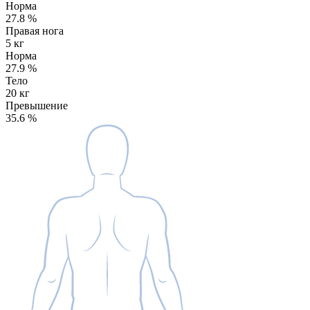
Норма
27.8
%
Правая нога
5 кг
Норма
27.9
%
Тело
20 кг
Превышение
35.6
%