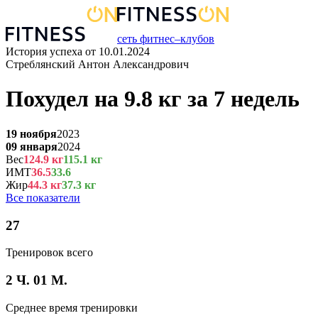
сеть фитнес–клубов
История успеха от
10.01.2024
Стреблянский Антон Александрович
Похудел на
9.8
кг
за
7 недель
19 ноября
2023
09 января
2024
Вес
124.9
кг
115.1
кг
ИМТ
36.5
33.6
Жир
44.3
кг
37.3
кг
Все показатели
27
Тренировок всего
2 Ч. 01 М.
Среднее время тренировки