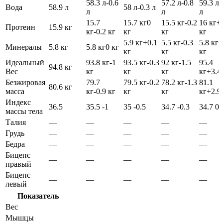
58.3 л
-0.6
57.2 л
-0.8
59.3 л
+
Вода
58.9 л
58 л
-0.3 л
л
л
л
15.7
15.7 кг
0
15.5 кг
-0.2
16 кг
+
Протеин
15.9 кг
кг
-0.2 кг
кг
кг
кг
5.9 кг
+0.1
5.5 кг
-0.3
5.8 кг
+
Минералы
5.8 кг
5.8 кг
0 кг
кг
кг
кг
Идеальный
93.8 кг
-1
93.5 кг
-0.3
92 кг
-1.5
95.4
94.8 кг
Вес
кг
кг
кг
кг
+3.4
Безжировая
79.7
79.5 кг
-0.2
78.2 кг
-1.3
81.1
80.6 кг
масса
кг
-0.9 кг
кг
кг
кг
+2.9
Индекс
36.5
35.5
-1
35
-0.5
34.7
-0.3
34.7
0
массы тела
Талия
—
—
—
—
—
Грудь
—
—
—
—
—
Бедра
—
—
—
—
—
Бицепс
—
—
—
—
—
правый
Бицепс
—
—
—
—
—
левый
Показатель
Вес
Мышцы