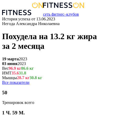
сеть фитнес–клубов
История успеха от
13.06.2023
Негода Александра Николаевна
Похудела на
13.2
кг
жира
за
2 месяца
19 марта
2023
03 июня
2023
Вес
96.9
кг
86.6
кг
ИМТ
35.6
31.8
Мышцы
28.7
кг
30.8
кг
Все показатели
50
Тренировок всего
1 Ч. 59 М.