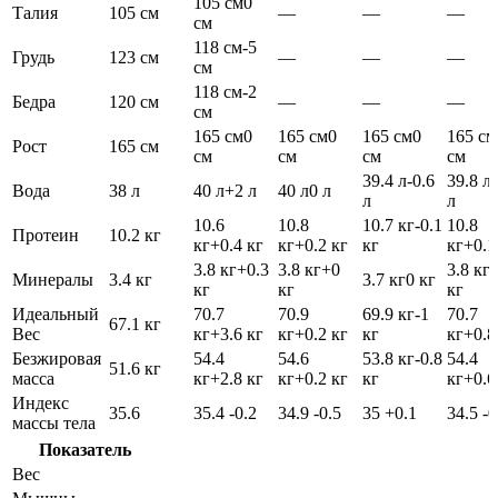
105 см
0
Талия
105 см
—
—
—
см
118 см
-5
Грудь
123 см
—
—
—
см
118 см
-2
Бедра
120 см
—
—
—
см
165 см
0
165 см
0
165 см
0
165 см
Рост
165 см
см
см
см
см
39.4 л
-0.6
39.8 л
Вода
38 л
40 л
+2 л
40 л
0 л
л
л
10.6
10.8
10.7 кг
-0.1
10.8
Протеин
10.2 кг
кг
+0.4 кг
кг
+0.2 кг
кг
кг
+0.1
3.8 кг
+0.3
3.8 кг
+0
3.8 кг
Минералы
3.4 кг
3.7 кг
0 кг
кг
кг
кг
Идеальный
70.7
70.9
69.9 кг
-1
70.7
67.1 кг
Вес
кг
+3.6 кг
кг
+0.2 кг
кг
кг
+0.8
Безжировая
54.4
54.6
53.8 кг
-0.8
54.4
51.6 кг
масса
кг
+2.8 кг
кг
+0.2 кг
кг
кг
+0.6
Индекс
35.6
35.4
-0.2
34.9
-0.5
35
+0.1
34.5
-0
массы тела
Показатель
Вес