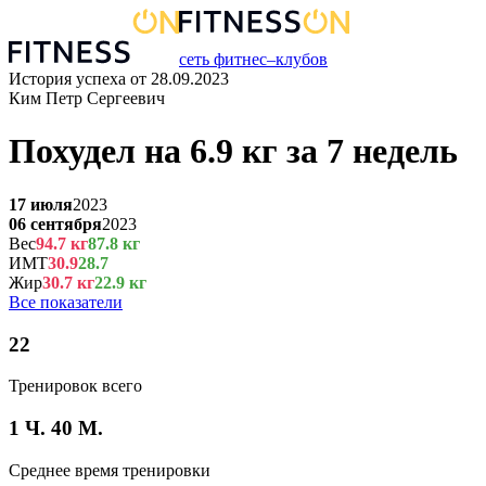
сеть фитнес–клубов
История успеха от
28.09.2023
Ким Петр Сергеевич
Похудел на
6.9
кг
за
7 недель
17 июля
2023
06 сентября
2023
Вес
94.7
кг
87.8
кг
ИМТ
30.9
28.7
Жир
30.7
кг
22.9
кг
Все показатели
22
Тренировок всего
1 Ч. 40 М.
Среднее время тренировки