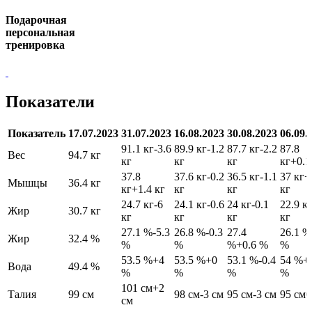
Подарочная
персональная
тренировка
Показатели
Показатель
17.07.2023
31.07.2023
16.08.2023
30.08.2023
06.09.
91.1 кг
-3.6
89.9 кг
-1.2
87.7 кг
-2.2
87.8
Вес
94.7 кг
кг
кг
кг
кг
+0.1
37.8
37.6 кг
-0.2
36.5 кг
-1.1
37 кг
+
Мышцы
36.4 кг
кг
+1.4 кг
кг
кг
кг
24.7 кг
-6
24.1 кг
-0.6
24 кг
-0.1
22.9 к
Жир
30.7 кг
кг
кг
кг
кг
27.1 %
-5.3
26.8 %
-0.3
27.4
26.1 %
Жир
32.4 %
%
%
%
+0.6 %
%
53.5 %
+4
53.5 %
+0
53.1 %
-0.4
54 %
+
Вода
49.4 %
%
%
%
%
101 см
+2
Талия
99 см
98 см
-3 см
95 см
-3 см
95 см
0
см