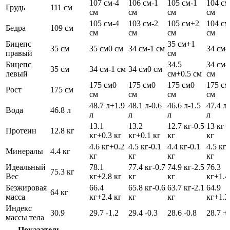
107 см
-4
106 см
-1
105 см
-1
104 см
Грудь
111 см
см
см
см
см
105 см
-4
103 см
-2
105 см
+2
104 см
Бедра
109 см
см
см
см
см
Бицепс
35 см
+1
35 см
35 см
0 см
34 см
-1 см
34 см
-
правый
см
Бицепс
34.5
34 см
-
35 см
34 см
-1 см
34 см
0 см
левый
см
+0.5 см
см
175 см
0
175 см
0
175 см
0
175 см
Рост
175 см
см
см
см
см
48.7 л
+1.9
48.1 л
-0.6
46.6 л
-1.5
47.4 л
Вода
46.8 л
л
л
л
л
13.1
13.2
12.7 кг
-0.5
13 кг
+
Протеин
12.8 кг
кг
+0.3 кг
кг
+0.1 кг
кг
кг
4.6 кг
+0.2
4.5 кг
-0.1
4.4 кг
-0.1
4.5 кг
Минералы
4.4 кг
кг
кг
кг
кг
Идеальный
78.1
77.4 кг
-0.7
74.9 кг
-2.5
76.3
75.3 кг
Вес
кг
+2.8 кг
кг
кг
кг
+1.4
Безжировая
66.4
65.8 кг
-0.6
63.7 кг
-2.1
64.9
64 кг
масса
кг
+2.4 кг
кг
кг
кг
+1.2
Индекс
30.9
29.7
-1.2
29.4
-0.3
28.6
-0.8
28.7
+
массы тела
Показатель