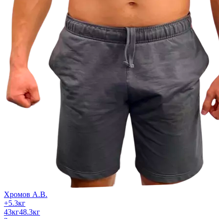
Хромов А.В.
+
5.3
кг
43
кг
48.3
кг