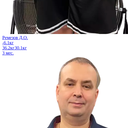
Ремезов Д.О.
-6.1
кг
36.2
кг
30.1
кг
3
мес.