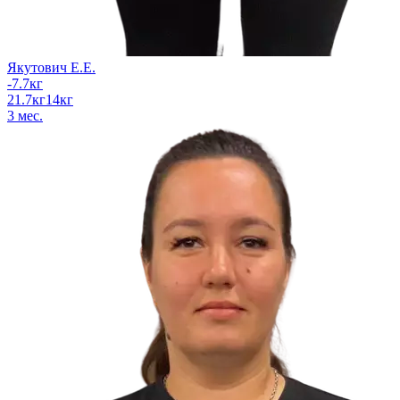
Якутович Е.Е.
-7.7
кг
21.7
кг
14
кг
3
мес.