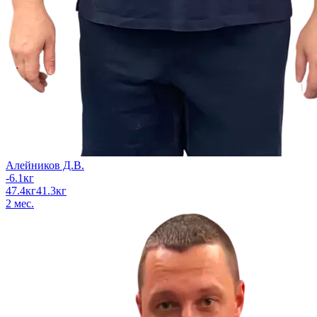
Алейников Д.В.
-6.1
кг
47.4
кг
41.3
кг
2
мес.