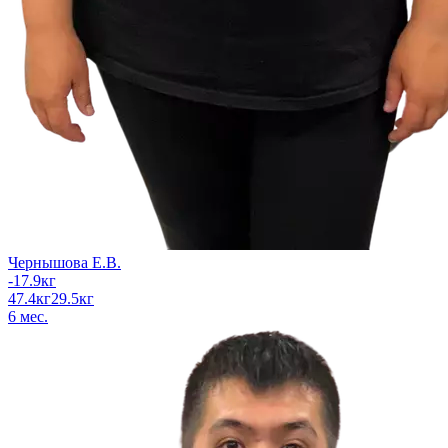
Чернышова Е.В.
-17.9
кг
47.4
кг
29.5
кг
6
мес.