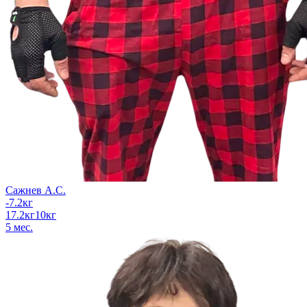
Сажнев А.С.
-7.2
кг
17.2
кг
10
кг
5
мес.