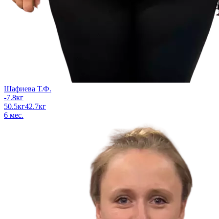
Шафиева Т.Ф.
-7.8
кг
50.5
кг
42.7
кг
6
мес.