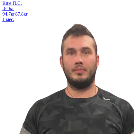
Ким П.С.
-6.9
кг
94.7
кг
87.8
кг
1
мес.