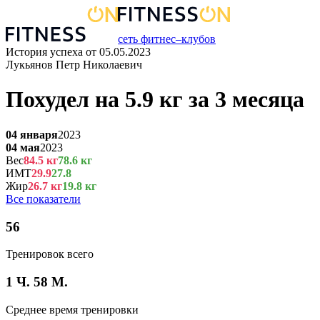
сеть фитнес–клубов
История успеха от
05.05.2023
Лукьянов Петр Николаевич
Похудел на
5.9
кг
за
3 месяца
04 января
2023
04 мая
2023
Вес
84.5
кг
78.6
кг
ИМТ
29.9
27.8
Жир
26.7
кг
19.8
кг
Все показатели
56
Тренировок всего
1 Ч. 58 М.
Среднее время тренировки