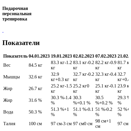
Подарочная
персональная
тренировка
Показатели
Показатель
04.01.2023
19.01.2023
02.02.2023
07.02.2023
21.02.
83.3 кг
-1.2
83.1 кг
-0.2
82.2 кг
-0.9
81.7 к
Вес
84.5 кг
кг
кг
кг
кг
32.9
32.7 кг
-0.2
32.3 кг
-0.4
32.7
Мышцы
32.6 кг
кг
+0.3 кг
кг
кг
кг
+0.4
25.2 кг
-1.5
25.2 кг
0
25.1 кг
-0.1
23.9 к
Жир
26.7 кг
кг
кг
кг
кг
30.3 %
-1.4
30.3
30.5
29.3 %
Жир
31.6 %
%
%
+0.1 %
%
+0.2 %
%
51.3 %
+1
51.1 %
-0.1
51 %
-0.2
52 %
+
Вода
50.3 %
%
%
%
%
98 см
+1
Талия
100 см
97 см
-3 см
97 см
0 см
97 см
-
см