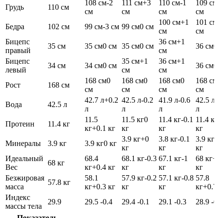
108 см
-2
111 см
+3
110 см
-1
109 см
Грудь
110 см
см
см
см
см
100 см
+1
101 см
Бедра
102 см
99 см
-3 см
99 см
0 см
см
см
Бицепс
36 см
+1
35 см
35 см
0 см
35 см
0 см
36 см
0
правый
см
Бицепс
35 см
+1
36 см
+1
34 см
34 см
0 см
36 см
0
левый
см
см
168 см
0
168 см
0
168 см
0
168 см
Рост
168 см
см
см
см
см
42.7 л
+0.2
42.5 л
-0.2
41.9 л
-0.6
42.5 л
Вода
42.5 л
л
л
л
л
11.5
11.5 кг
0
11.4 кг
-0.1
11.4 кг
Протеин
11.4 кг
кг
+0.1 кг
кг
кг
кг
3.9 кг
+0
3.8 кг
-0.1
3.9 кг
Минералы
3.9 кг
3.9 кг
0 кг
кг
кг
кг
Идеальный
68.4
68.1 кг
-0.3
67.1 кг
-1
68 кг
+
68 кг
Вес
кг
+0.4 кг
кг
кг
кг
Безжировая
58.1
57.9 кг
-0.2
57.1 кг
-0.8
57.8
57.8 кг
масса
кг
+0.3 кг
кг
кг
кг
+0.7
Индекс
29.9
29.5
-0.4
29.4
-0.1
29.1
-0.3
28.9
-0
массы тела
Показатель