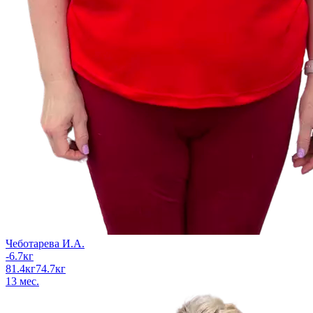
Чеботарева И.А.
-6.7
кг
81.4
кг
74.7
кг
13
мес.