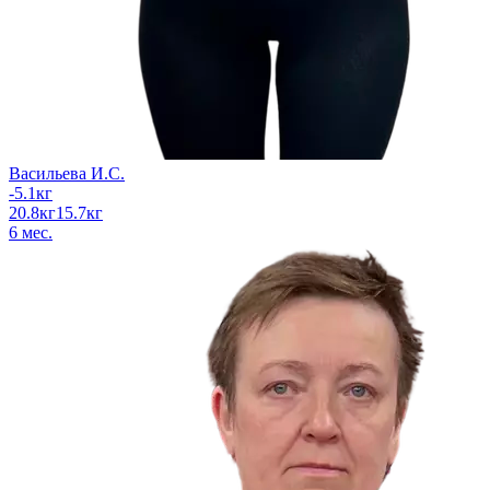
Васильева И.С.
-5.1
кг
20.8
кг
15.7
кг
6
мес.