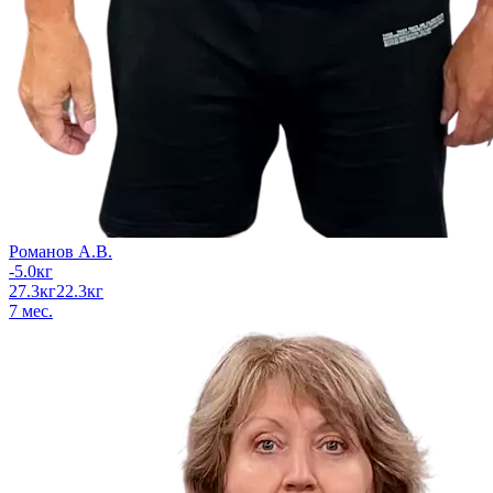
Романов А.В.
-5.0
кг
27.3
кг
22.3
кг
7
мес.