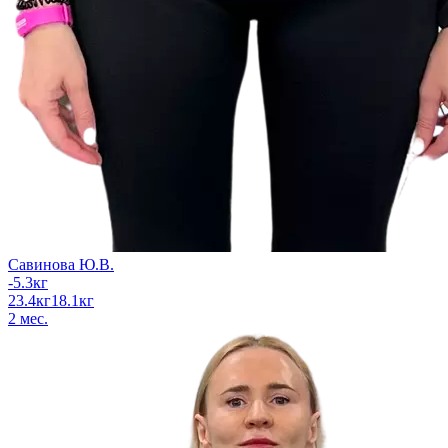
Савинова Ю.В.
-5.3
кг
23.4
кг
18.1
кг
2
мес.