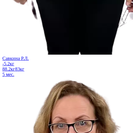
Савкина Р.Л.
-5.2
кг
88.2
кг
83
кг
5
мес.