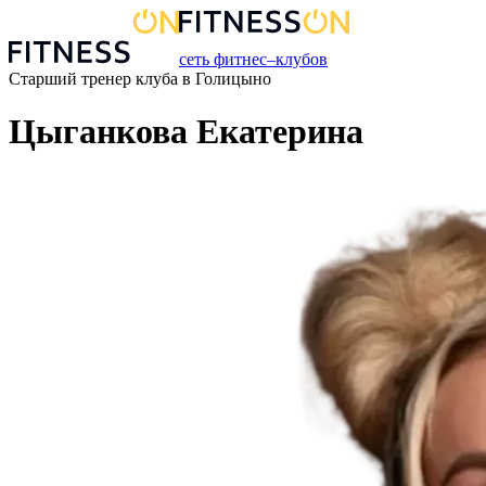
сеть фитнес–клубов
Старший тренер
клуба
в
Голицыно
Цыганкова Екатерина