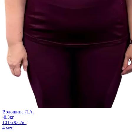
Волошина Л.А.
-8.3
кг
101
кг
92.7
кг
4
мес.