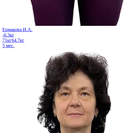
Ермакова И.А.
-6.3
кг
71
кг
64.7
кг
5
мес.