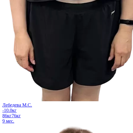
Лебедева М.С.
-10.0
кг
86
кг
76
кг
9
мес.