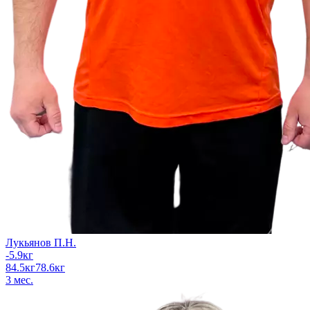
Лукьянов П.Н.
-5.9
кг
84.5
кг
78.6
кг
3
мес.