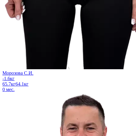
Морозова С.И.
-1.6
кг
65.7
кг
64.1
кг
0
мес.