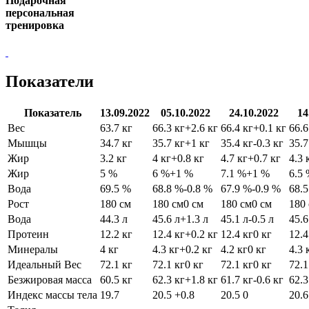
Подарочная
персональная
тренировка
Показатели
Показатель
13.09.2022
05.10.2022
24.10.2022
14
Вес
63.7 кг
66.3 кг
+2.6 кг
66.4 кг
+0.1 кг
66.6
Мышцы
34.7 кг
35.7 кг
+1 кг
35.4 кг
-0.3 кг
35.7
Жир
3.2 кг
4 кг
+0.8 кг
4.7 кг
+0.7 кг
4.3 
Жир
5 %
6 %
+1 %
7.1 %
+1 %
6.5
Вода
69.5 %
68.8 %
-0.8 %
67.9 %
-0.9 %
68.
Рост
180 см
180 см
0 см
180 см
0 см
180
Вода
44.3 л
45.6 л
+1.3 л
45.1 л
-0.5 л
45.6
Протеин
12.2 кг
12.4 кг
+0.2 кг
12.4 кг
0 кг
12.4
Минералы
4 кг
4.3 кг
+0.2 кг
4.2 кг
0 кг
4.3 
Идеальный Вес
72.1 кг
72.1 кг
0 кг
72.1 кг
0 кг
72.1
Безжировая масса
60.5 кг
62.3 кг
+1.8 кг
61.7 кг
-0.6 кг
62.3
Индекс массы тела
19.7
20.5
+0.8
20.5
0
20.