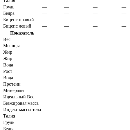
Талия
—
—
—
—
Грудь
—
—
—
—
Бедра
—
—
—
—
Бицепс правый
—
—
—
—
Бицепс левый
—
—
—
—
Показатель
Вес
Мышцы
Жир
Жир
Вода
Рост
Вода
Протеин
Минералы
Идеальный Вес
Безжировая масса
Индекс массы тела
Талия
Грудь
Бедра