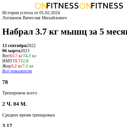
История успеха от
01.02.2024
Логвинов Вячеслав Михайлович
Набрал
3.7
кг
мышц
за
5 меся
13 сентября
2022
06 марта
2023
Вес
63.7
кг
74.1
кг
ИМТ
19.7
22.9
Жир
3.2
кг
7.1
кг
Все показатели
78
Тренировок всего
2 Ч. 04 М.
Среднее время тренировки
3.17