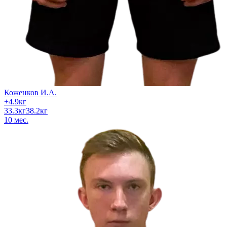
Коженков И.А.
+
4.9
кг
33.3
кг
38.2
кг
10
мес.