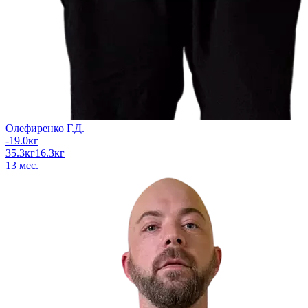
Олефиренко Г.Д.
-19.0
кг
35.3
кг
16.3
кг
13
мес.