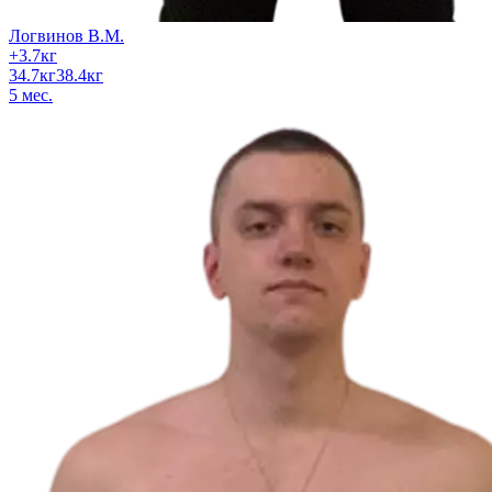
Логвинов В.М.
+
3.7
кг
34.7
кг
38.4
кг
5
мес.