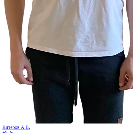
Китеров А.В.
+
5.2
кг