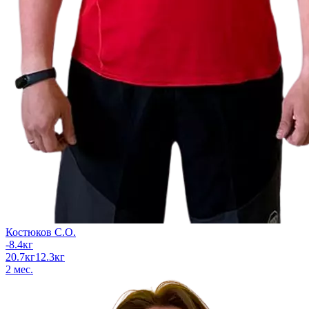
Костюков С.О.
-8.4
кг
20.7
кг
12.3
кг
2
мес.