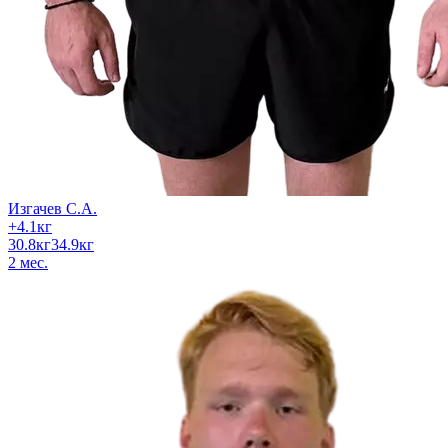
Изгачев С.А.
+
4.1
кг
30.8
кг
34.9
кг
2
мес.