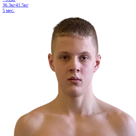
36.3
кг
41.5
кг
5
мес.