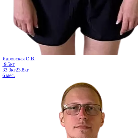
Ядровская О.В.
-9.5
кг
33.3
кг
23.8
кг
6
мес.