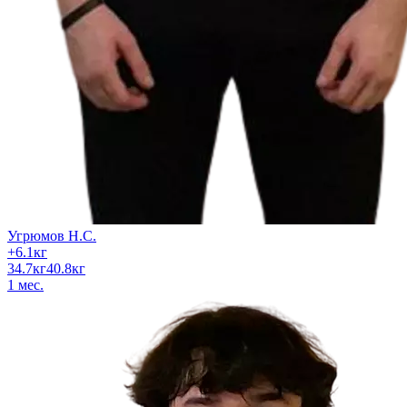
Угрюмов Н.С.
+
6.1
кг
34.7
кг
40.8
кг
1
мес.