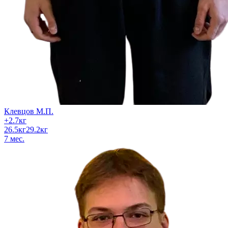
Клевцов М.П.
+
2.7
кг
26.5
кг
29.2
кг
7
мес.