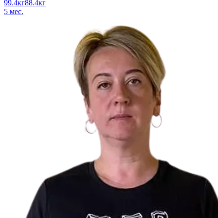
99.4
кг
88.4
кг
5
мес.