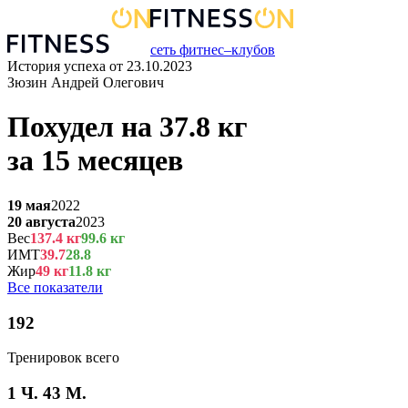
сеть фитнес–клубов
История успеха от
23.10.2023
Зюзин Андрей Олегович
Похудел на
37.8
кг
за
15 месяцев
19 мая
2022
20 августа
2023
Вес
137.4
кг
99.6
кг
ИМТ
39.7
28.8
Жир
49
кг
11.8
кг
Все показатели
192
Тренировок всего
1 Ч. 43 М.