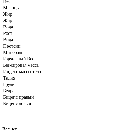
Вес
Мышцы
Жир
Жир
Вода
Рост
Вода
Протеин
Минералы
Идеальный Вес
Безжировая масса
Индекс массы тела
Талия
Грудь
Бедра
Бицепс правый
Бицепс левый
Динамика показателей
Вес, кг