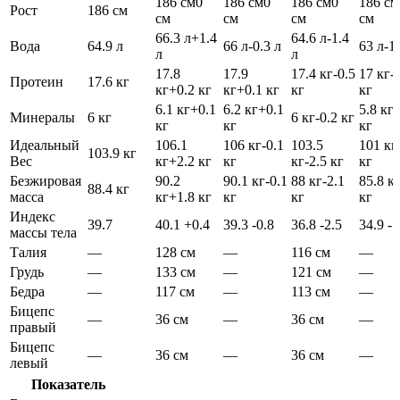
186 см
0
186 см
0
186 см
0
186 см
Рост
186 см
см
см
см
см
66.3 л
+1.4
64.6 л
-1.4
Вода
64.9 л
66 л
-0.3 л
63 л
-1
л
л
17.8
17.9
17.4 кг
-0.5
17 кг
-
Протеин
17.6 кг
кг
+0.2 кг
кг
+0.1 кг
кг
кг
6.1 кг
+0.1
6.2 кг
+0.1
5.8 кг
-
Минералы
6 кг
6 кг
-0.2 кг
кг
кг
кг
Идеальный
106.1
106 кг
-0.1
103.5
101 кг
103.9 кг
Вес
кг
+2.2 кг
кг
кг
-2.5 кг
кг
Безжировая
90.2
90.1 кг
-0.1
88 кг
-2.1
85.8 к
88.4 кг
масса
кг
+1.8 кг
кг
кг
кг
Индекс
39.7
40.1
+0.4
39.3
-0.8
36.8
-2.5
34.9
-1
массы тела
Талия
—
128 см
—
116 см
—
Грудь
—
133 см
—
121 см
—
Бедра
—
117 см
—
113 см
—
Бицепс
—
36 см
—
36 см
—
правый
Бицепс
—
36 см
—
36 см
—
левый
Показатель