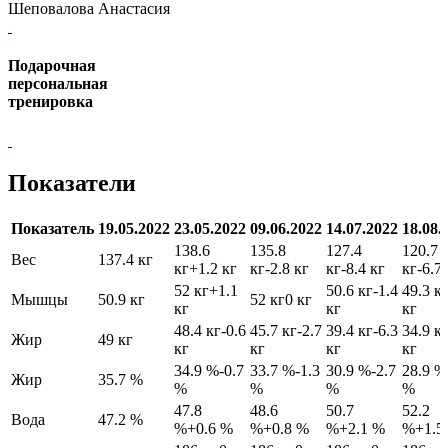
Шеповалова Анастасия
Подарочная
персональная
тренировка
Показатели
Показатель
19.05.2022
23.05.2022
09.06.2022
14.07.2022
18.08.
138.6
135.8
127.4
120.7
Вес
137.4 кг
кг
+1.2 кг
кг
-2.8 кг
кг
-8.4 кг
кг
-6.7
52 кг
+1.1
50.6 кг
-1.4
49.3 к
Мышцы
50.9 кг
52 кг
0 кг
кг
кг
кг
48.4 кг
-0.6
45.7 кг
-2.7
39.4 кг
-6.3
34.9 к
Жир
49 кг
кг
кг
кг
кг
34.9 %
-0.7
33.7 %
-1.3
30.9 %
-2.7
28.9 %
Жир
35.7 %
%
%
%
%
47.8
48.6
50.7
52.2
Вода
47.2 %
%
+0.6 %
%
+0.8 %
%
+2.1 %
%
+1.5