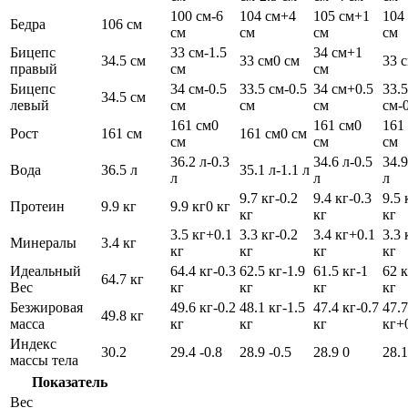
100 см
-6
104 см
+4
105 см
+1
104
Бедра
106 см
см
см
см
см
Бицепс
33 см
-1.5
34 см
+1
34.5 см
33 см
0 см
33 
правый
см
см
Бицепс
34 см
-0.5
33.5 см
-0.5
34 см
+0.5
33.5
34.5 см
левый
см
см
см
см
-
161 см
0
161 см
0
161
Рост
161 см
161 см
0 см
см
см
см
36.2 л
-0.3
34.6 л
-0.5
34.9
Вода
36.5 л
35.1 л
-1.1 л
л
л
л
9.7 кг
-0.2
9.4 кг
-0.3
9.5 
Протеин
9.9 кг
9.9 кг
0 кг
кг
кг
кг
3.5 кг
+0.1
3.3 кг
-0.2
3.4 кг
+0.1
3.3 
Минералы
3.4 кг
кг
кг
кг
кг
Идеальный
64.4 кг
-0.3
62.5 кг
-1.9
61.5 кг
-1
62 к
64.7 кг
Вес
кг
кг
кг
кг
Безжировая
49.6 кг
-0.2
48.1 кг
-1.5
47.4 кг
-0.7
47.7
49.8 кг
масса
кг
кг
кг
кг
+
Индекс
30.2
29.4
-0.8
28.9
-0.5
28.9
0
28.
массы тела
Показатель
Вес