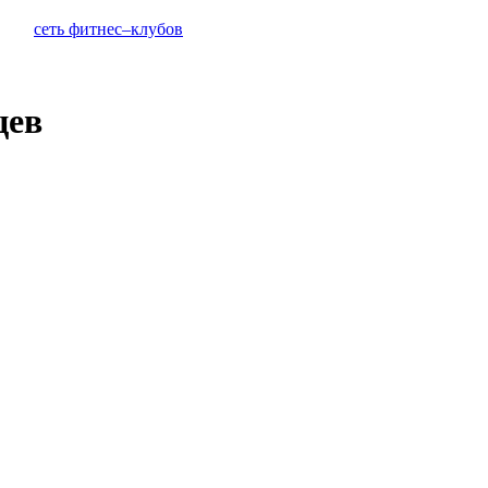
сеть фитнес–клубов
цев