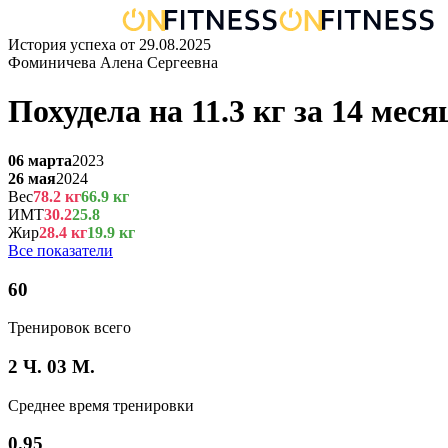
История успеха от
29.08.2025
Фоминичева Алена Сергеевна
Похудела на
11.3
кг
за
14 меся
06 марта
2023
26 мая
2024
Вес
78.2
кг
66.9
кг
ИМТ
30.2
25.8
Жир
28.4
кг
19.9
кг
Все показатели
60
Тренировок всего
2 Ч. 03 М.
Среднее время тренировки
0.95