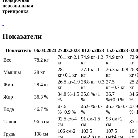
Подарочная
персональная
тренировка
Показатели
Показатель
06.03.2023
27.03.2023
01.05.2023
15.05.2023
02.
76.1 кг
-2.1
74.9 кг
-1.2
74.9 кг
0
72.9
Вес
78.2 кг
кг
кг
кг
кг
28.1
27.1 кг
-1
26.3 кг
-0.8
26.8
Мышцы
28 кг
кг
+0.1 кг
кг
кг
кг
+
26.5 кг
-1.9
26.8 кг
+0.3
27.5
25.2
Жир
28.4 кг
кг
кг
кг
+0.7 кг
кг
34.8 %
-1.5
35.8 %
+1
36.7
34.
Жир
36.3 %
%
%
%
+0.9 %
%
47.6
46.9 %
-0.7
46.2 %
-0.7
47.9
Вода
46.7 %
%
+0.9 %
%
%
%
+
92.5 см
-4
91 см
-1.5
93 см
+2
Талия
96.5 см
85 
см
см
см
106 см
-2
103.5
107.5
104
Грудь
108 см
см
см
-2.5 см
см
+4 см
см