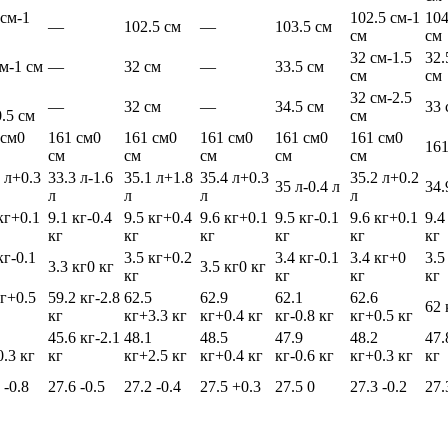
 см
-1
102.5 см
-1
104
—
102.5 см
—
103.5 см
см
см
32 см
-1.5
32.
см
-1 см
—
32 см
—
33.5 см
см
см
32 см
-2.5
—
32 см
—
34.5 см
33 
0.5 см
см
 см
0
161 см
0
161 см
0
161 см
0
161 см
0
161 см
0
161
см
см
см
см
см
 л
+0.3
33.3 л
-1.6
35.1 л
+1.8
35.4 л
+0.3
35.2 л
+0.2
35 л
-0.4 л
34.
л
л
л
л
кг
+0.1
9.1 кг
-0.4
9.5 кг
+0.4
9.6 кг
+0.1
9.5 кг
-0.1
9.6 кг
+0.1
9.4
кг
кг
кг
кг
кг
кг
кг
-0.1
3.5 кг
+0.2
3.4 кг
-0.1
3.4 кг
+0
3.5
3.3 кг
0 кг
3.5 кг
0 кг
кг
кг
кг
кг
г
+0.5
59.2 кг
-2.8
62.5
62.9
62.1
62.6
62 
кг
кг
+3.3 кг
кг
+0.4 кг
кг
-0.8 кг
кг
+0.5 кг
45.6 кг
-2.1
48.1
48.5
47.9
48.2
47.
0.3 кг
кг
кг
+2.5 кг
кг
+0.4 кг
кг
-0.6 кг
кг
+0.3 кг
кг
1
-0.8
27.6
-0.5
27.2
-0.4
27.5
+0.3
27.5
0
27.3
-0.2
27