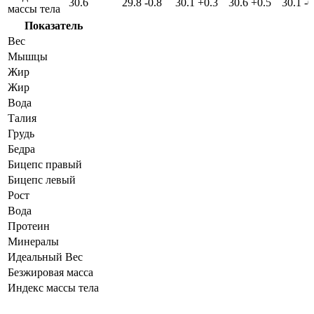
30.6
29.8
-0.8
30.1
+0.3
30.6
+0.5
30.1
-0
массы тела
Показатель
Вес
Мышцы
Жир
Жир
Вода
Талия
Грудь
Бедра
Бицепс правый
Бицепс левый
Рост
Вода
Протеин
Минералы
Идеальный Вес
Безжировая масса
Индекс массы тела