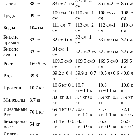
87 см
+4
Талия
88 см
83 см
-5 см
85 см
-2 см
85 см
0
см
109 см
+10
110 см
+1
108 см
-2
108 см
Грудь
99 см
см
см
см
см
111 см
+7
113 см
+2
112 см
-1
110 см
Бедра
104 см
см
см
см
см
Бицепс
33 см
+1
32 см
32 см
0 см
33 см
0 см
32 см
-
правый
см
Бицепс
34 см
+1
33 см
32 см
-2 см
32 см
0 см
32 см
0
левый
см
169.5 см
0
169.5 см
0
169.5 см
0
169.5 
Рост
169.5 см
см
см
см
см
39.2 л
-0.4
39.9 л
+0.7
40.5 л
+0.6
40.8 л
Вода
39.6 л
л
л
л
л
10.6 кг
-0.1
10.7
10.8
10.8 к
Протеин
10.7 кг
кг
кг
+0.1 кг
кг
+0.1 кг
кг
3.6 кг
-0.1
3.7 кг
+0
3.9 кг
+0.2
3.9 кг
Минералы
3.7 кг
кг
кг
кг
кг
Идеальный
69.4 кг
-0.7
70.6
71.7
72.1
70.1 кг
Вес
кг
кг
+1.2 кг
кг
+1.1 кг
кг
+0.4
Безжировая
53.4 кг
-0.6
54.3
55.2
55.5
54 кг
масса
кг
кг
+0.9 кг
кг
+0.9 кг
кг
+0.3
Индекс