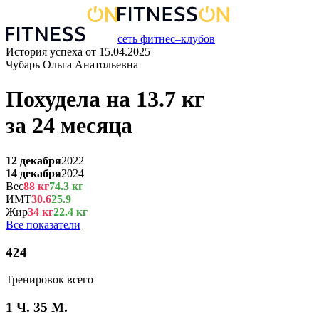
сеть фитнес–клубов
История успеха от
15.04.2025
Чубарь Ольга Анатольевна
Похудела на
13.7
кг
за
24 месяца
12 декабря
2022
14 декабря
2024
Вес
88
кг
74.3
кг
ИМТ
30.6
25.9
Жир
34
кг
22.4
кг
Все показатели
424
Тренировок всего
1 Ч. 35 М.