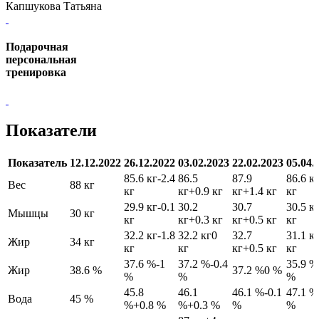
Капшукова Татьяна
Подарочная
персональная
тренировка
Показатели
Показатель
12.12.2022
26.12.2022
03.02.2023
22.02.2023
05.04.
85.6 кг
-2.4
86.5
87.9
86.6 к
Вес
88 кг
кг
кг
+0.9 кг
кг
+1.4 кг
кг
29.9 кг
-0.1
30.2
30.7
30.5 к
Мышцы
30 кг
кг
кг
+0.3 кг
кг
+0.5 кг
кг
32.2 кг
-1.8
32.2 кг
0
32.7
31.1 к
Жир
34 кг
кг
кг
кг
+0.5 кг
кг
37.6 %
-1
37.2 %
-0.4
35.9 %
Жир
38.6 %
37.2 %
0 %
%
%
%
45.8
46.1
46.1 %
-0.1
47.1 %
Вода
45 %
%
+0.8 %
%
+0.3 %
%
%