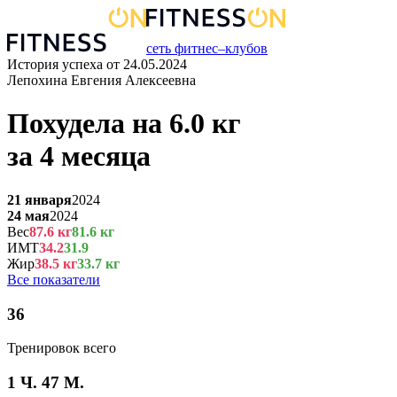
сеть фитнес–клубов
История успеха от
24.05.2024
Лепохина Евгения Алексеевна
Похудела на
6.0
кг
за
4 месяца
21 января
2024
24 мая
2024
Вес
87.6
кг
81.6
кг
ИМТ
34.2
31.9
Жир
38.5
кг
33.7
кг
Все показатели
36
Тренировок всего
1 Ч. 47 М.