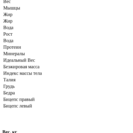
Вес
Мышцы
Жир
Жир
Вода
Рост
Вода
Протеин
Минералы
Идеальный Вес
Безжировая масса
Индекс массы тела
Талия
Грудь
Бедра
Бицепс правый
Бицепс левый
Динамика показателей
Вес, кг