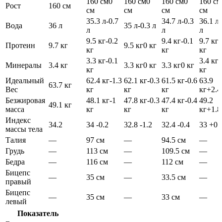
160 см
0
160 см
0
160 см
0
160 см
Рост
160 см
см
см
см
см
35.3 л
-0.7
34.7 л
-0.3
36.1 л
Вода
36 л
35 л
-0.3 л
л
л
л
9.5 кг
-0.2
9.4 кг
-0.1
9.7 кг
Протеин
9.7 кг
9.5 кг
0 кг
кг
кг
кг
3.3 кг
-0.1
3.4 кг
Минералы
3.4 кг
3.3 кг
0 кг
3.3 кг
0 кг
кг
кг
Идеальный
62.4 кг
-1.3
62.1 кг
-0.3
61.5 кг
-0.6
63.9
63.7 кг
Вес
кг
кг
кг
кг
+2.4
Безжировая
48.1 кг
-1
47.8 кг
-0.3
47.4 кг
-0.4
49.2
49.1 кг
масса
кг
кг
кг
кг
+1.8
Индекс
34.2
34
-0.2
32.8
-1.2
32.4
-0.4
33
+0.
массы тела
Талия
—
97 см
—
94.5 см
—
Грудь
—
113 см
—
109.5 см
—
Бедра
—
116 см
—
112 см
—
Бицепс
—
35 см
—
33.5 см
—
правый
Бицепс
—
35 см
—
33 см
—
левый
Показатель