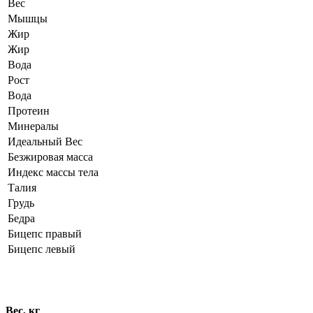
Вес
Мышцы
Жир
Жир
Вода
Рост
Вода
Протеин
Минералы
Идеальный Вес
Безжировая масса
Индекс массы тела
Талия
Грудь
Бедра
Бицепс правый
Бицепс левый
Динамика показателей
Вес, кг