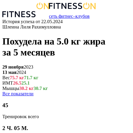
сеть фитнес–клубов
История успеха от
22.05.2024
Шлеина Лиля Рахимулловна
Похудела на
5.0
кг
жира
за
5 месяцев
29 ноября
2023
13 мая
2024
Вес
75.7
кг
71.7
кг
ИМТ
26.5
25.1
Мышцы
30.2
кг
30.7
кг
Все показатели
45
Тренировок всего
2 Ч. 05 М.