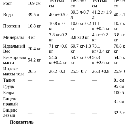
169 см
0
169 см
0
169 см
0
169 см
Рост
169 см
см
см
см
см
39.3 л
-0.7
41.2 л
+1.9
Вода
39.5 л
40 л
+0.5 л
40 л
-1.
л
л
10.8 кг
0
10.6 кг
-0.2
11.1
10.7 кг
Протеин
10.8 кг
кг
кг
кг
+0.5 кг
кг
3.8 кг
-0.2
4 кг
+0.2
3.8 кг
-
Минералы
4 кг
3.8 кг
0 кг
кг
кг
кг
Идеальный
71 кг
+0.6
69.7 кг
-1.3
73.1
70.8 кг
70.4 кг
Вес
кг
кг
кг
+3.4 кг
кг
Безжировая
54.6
53.7 кг
-0.9
56.3
54.5 кг
54.2 кг
масса
кг
+0.4 кг
кг
кг
+2.6 кг
кг
Индекс
26.5
26.2
-0.3
25.5
-0.7
26.3
+0.8
25.9
-0
массы тела
Талия
—
—
—
—
81 см
Грудь
—
—
—
—
95 см
Бедра
—
—
—
—
100.5 
Бицепс
—
—
—
—
31 см
правый
Бицепс
—
—
—
—
32.5 с
левый
Показатель