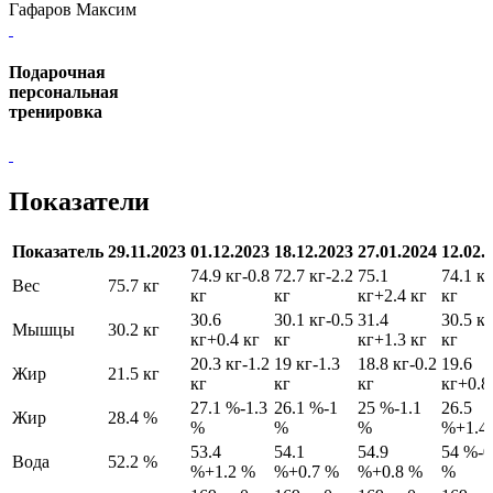
Гафаров Максим
Подарочная
персональная
тренировка
Показатели
Показатель
29.11.2023
01.12.2023
18.12.2023
27.01.2024
12.02.
74.9 кг
-0.8
72.7 кг
-2.2
75.1
74.1 кг
Вес
75.7 кг
кг
кг
кг
+2.4 кг
кг
30.6
30.1 кг
-0.5
31.4
30.5 кг
Мышцы
30.2 кг
кг
+0.4 кг
кг
кг
+1.3 кг
кг
20.3 кг
-1.2
19 кг
-1.3
18.8 кг
-0.2
19.6
Жир
21.5 кг
кг
кг
кг
кг
+0.8
27.1 %
-1.3
26.1 %
-1
25 %
-1.1
26.5
Жир
28.4 %
%
%
%
%
+1.4
53.4
54.1
54.9
54 %
-0
Вода
52.2 %
%
+1.2 %
%
+0.7 %
%
+0.8 %
%