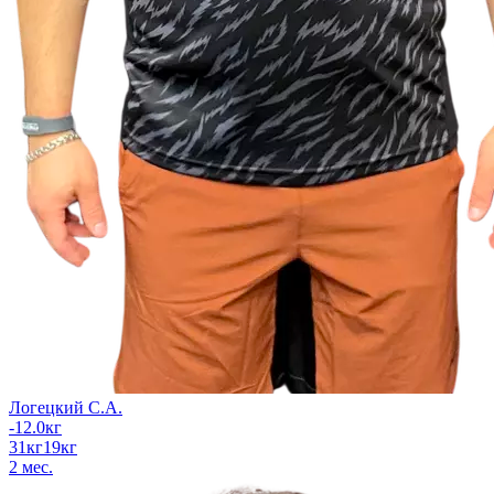
Логецкий С.А.
-12.0
кг
31
кг
19
кг
2
мес.