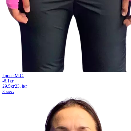
Гросс М.С.
-6.1
кг
29.5
кг
23.4
кг
8
мес.