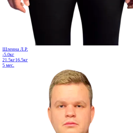
Шлеина Л.Р.
-5.0
кг
21.5
кг
16.5
кг
5
мес.