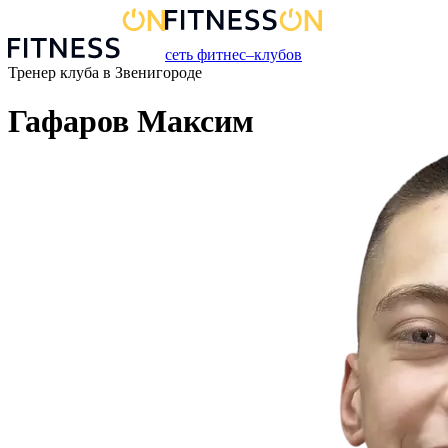
сеть фитнес–клубов
Тренер
клуба
в
Звенигороде
Гафаров Максим