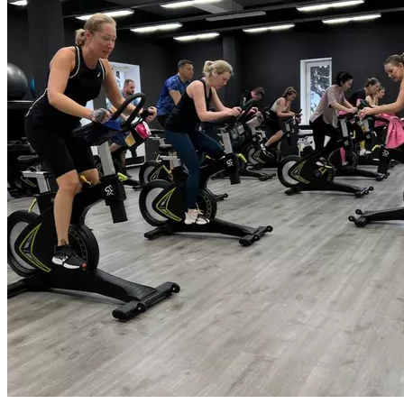
серьезных противопоказаний для занятий нет. Вы сможете
регулировать сопротивление на велотренажере под себя
и самостоятельно определять оптимальную нагрузку
на организм. На первую сайкл- тренировку необходимо
прибыть в зал за 20-25 минут до ее начала для проведения
первичного инструктажа по технике педалирования
и правилам безопасности. Длительность тренировки
55 минут.