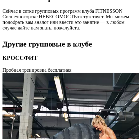
Сейчас в сетке групповых программ клуба FITNESSON
Солнечногорске
НЕВЕСОМОСТЬ
отстутствует. Мы можем
подобрать вам аналог или ввести это занятие — в любом
случае дайте нам знать, пожалуйста.
Другие групповые в клубе
КРОССФИТ
Высокоинтенсивная тренировка различных групп мышц,
Пробная тренировка бесплатная
которая направлена на развитие мыщц, дыхательной системы
и общей выносливости организма. Это комбинирование
тяжелой атлетики, гимнастики, бега, гиревого спорта.
Продолжительность 55 минут.