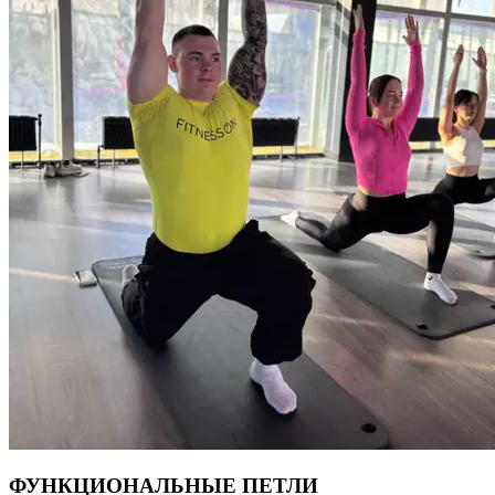
Многие техники адаптируются под задачи учеников, и акцент
делается на работу с телом и дыханием. Йога помогает: •
Улучшить концентрацию внимания, развить
стрессоустойчивость и навыки замедления ритма жизни; •
Восстановить эмоциональный фон, успокоить психику; •
«Обновить» организм и урегулировать гормональный фон; •
Улучшить качество сна; • Укрепить физическое здоровье (силу,
гибкость, баланс). Бешеный ритм жизни, многозадачность,
избыток информации — всё это способствует
саморазрушению, стрессам, напряжению, блокам и зажимам
в теле. Мы мало двигаемся, плохо спим, едим на ходу,
не умеем расслабляться. Йога — это инструмент
для самостоятельного восстановления себя на всех уровнях,
для саморегуляции и самодисциплины. Продолжительность
90 минут.
ФУНКЦИОНАЛЬНЫЕ ПЕТЛИ