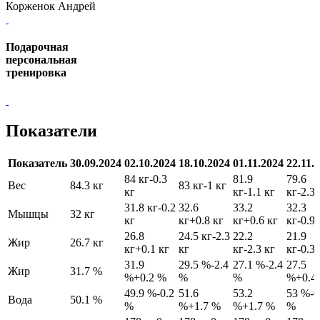
Корженок Андрей
Подарочная
персональная
тренировка
Показатели
Показатель
30.09.2024
02.10.2024
18.10.2024
01.11.2024
22.11.
84 кг
-0.3
81.9
79.6
Вес
84.3 кг
83 кг
-1 кг
кг
кг
-1.1 кг
кг
-2.3 
31.8 кг
-0.2
32.6
33.2
32.3
Мышцы
32 кг
кг
кг
+0.8 кг
кг
+0.6 кг
кг
-0.9 
26.8
24.5 кг
-2.3
22.2
21.9
Жир
26.7 кг
кг
+0.1 кг
кг
кг
-2.3 кг
кг
-0.3 
31.9
29.5 %
-2.4
27.1 %
-2.4
27.5
Жир
31.7 %
%
+0.2 %
%
%
%
+0.4
49.9 %
-0.2
51.6
53.2
53 %
-0
Вода
50.1 %
%
%
+1.7 %
%
+1.7 %
%