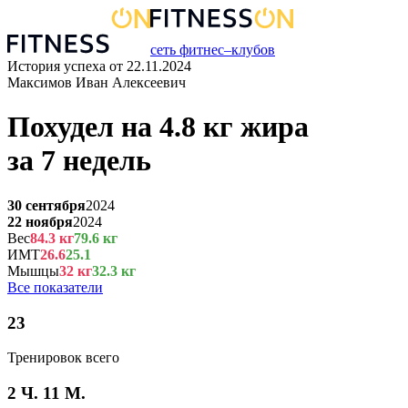
сеть фитнес–клубов
История успеха от
22.11.2024
Максимов Иван Алексеевич
Похудел на
4.8
кг
жира
за
7 недель
30 сентября
2024
22 ноября
2024
Вес
84.3
кг
79.6
кг
ИМТ
26.6
25.1
Мышцы
32
кг
32.3
кг
Все показатели
23
Тренировок всего
2 Ч. 11 М.