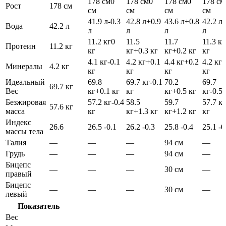
178 см
0
178 см
0
178 см
0
178 см
Рост
178 см
см
см
см
см
41.9 л
-0.3
42.8 л
+0.9
43.6 л
+0.8
42.2 л
-
Вода
42.2 л
л
л
л
л
11.2 кг
0
11.5
11.7
11.3 кг
Протеин
11.2 кг
кг
кг
+0.3 кг
кг
+0.2 кг
кг
4.1 кг
-0.1
4.2 кг
+0.1
4.4 кг
+0.2
4.2 кг
-
Минералы
4.2 кг
кг
кг
кг
кг
Идеальный
69.8
69.7 кг
-0.1
70.2
69.7
69.7 кг
Вес
кг
+0.1 кг
кг
кг
+0.5 кг
кг
-0.5 
Безжировая
57.2 кг
-0.4
58.5
59.7
57.7 кг
57.6 кг
масса
кг
кг
+1.3 кг
кг
+1.2 кг
кг
Индекс
26.6
26.5
-0.1
26.2
-0.3
25.8
-0.4
25.1
-0
массы тела
Талия
—
—
—
94 см
—
Грудь
—
—
—
94 см
—
Бицепс
—
—
—
30 см
—
правый
Бицепс
—
—
—
30 см
—
левый
Показатель
Вес