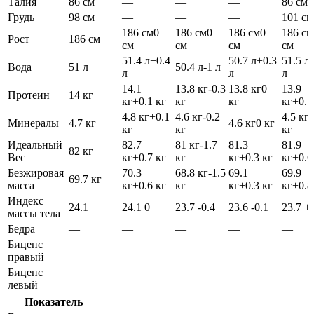
Талия
86 см
—
—
—
86 см
Грудь
98 см
—
—
—
101 см
186 см
0
186 см
0
186 см
0
186 см
Рост
186 см
см
см
см
см
51.4 л
+0.4
50.7 л
+0.3
51.5 л
Вода
51 л
50.4 л
-1 л
л
л
л
14.1
13.8 кг
-0.3
13.8 кг
0
13.9
Протеин
14 кг
кг
+0.1 кг
кг
кг
кг
+0.1
4.8 кг
+0.1
4.6 кг
-0.2
4.5 кг
-
Минералы
4.7 кг
4.6 кг
0 кг
кг
кг
кг
Идеальный
82.7
81 кг
-1.7
81.3
81.9
82 кг
Вес
кг
+0.7 кг
кг
кг
+0.3 кг
кг
+0.6
Безжировая
70.3
68.8 кг
-1.5
69.1
69.9
69.7 кг
масса
кг
+0.6 кг
кг
кг
+0.3 кг
кг
+0.8
Индекс
24.1
24.1
0
23.7
-0.4
23.6
-0.1
23.7
+
массы тела
Бедра
—
—
—
—
—
Бицепс
—
—
—
—
—
правый
Бицепс
—
—
—
—
—
левый
Показатель