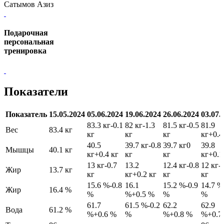
Сатымов Азиз
Подарочная
персональная
тренировка
Показатели
Показатель
15.05.2024
05.06.2024
19.06.2024
26.06.2024
03.07.
83.3 кг
-0.1
82 кг
-1.3
81.5 кг
-0.5
81.9
Вес
83.4 кг
кг
кг
кг
кг
+0.4
40.5
39.7 кг
-0.8
39.7 кг
0
39.8
Мышцы
40.1 кг
кг
+0.4 кг
кг
кг
кг
+0.1
13 кг
-0.7
13.2
12.4 кг
-0.8
12 кг
-
Жир
13.7 кг
кг
кг
+0.2 кг
кг
кг
15.6 %
-0.8
16.1
15.2 %
-0.9
14.7 %
Жир
16.4 %
%
%
+0.5 %
%
%
61.7
61.5 %
-0.2
62.2
62.9
Вода
61.2 %
%
+0.6 %
%
%
+0.8 %
%
+0.7