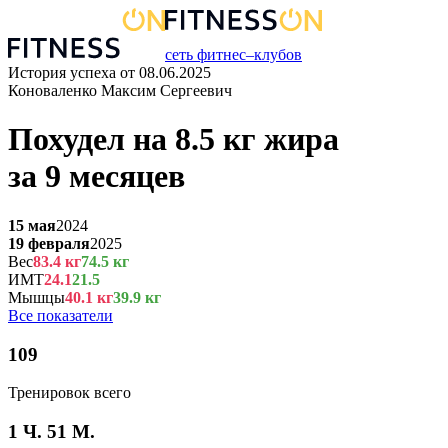
сеть фитнес–клубов
История успеха от
08.06.2025
Коноваленко Максим Сергеевич
Похудел на
8.5
кг
жира
за
9 месяцев
15 мая
2024
19 февраля
2025
Вес
83.4
кг
74.5
кг
ИМТ
24.1
21.5
Мышцы
40.1
кг
39.9
кг
Все показатели
109
Тренировок всего
1 Ч. 51 М.