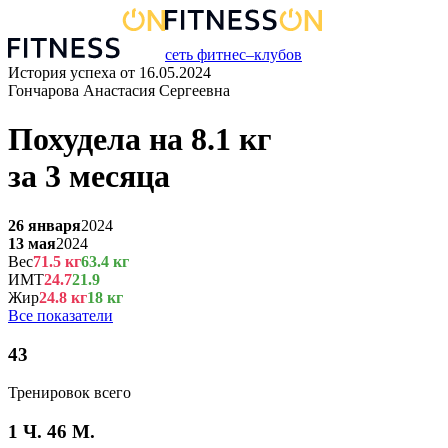
сеть фитнес–клубов
История успеха от
16.05.2024
Гончарова Анастасия Сергеевна
Похудела на
8.1
кг
за
3 месяца
26 января
2024
13 мая
2024
Вес
71.5
кг
63.4
кг
ИМТ
24.7
21.9
Жир
24.8
кг
18
кг
Все показатели
43
Тренировок всего
1 Ч. 46 М.