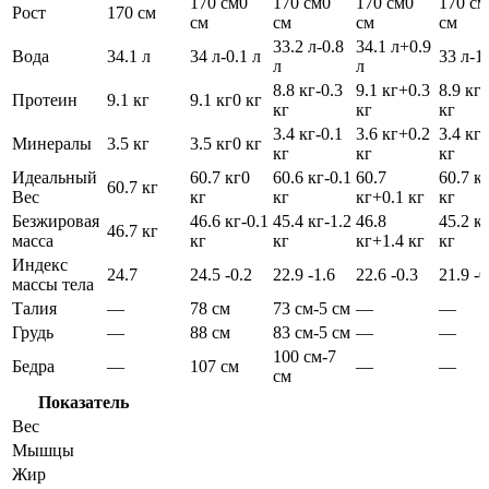
170 см
0
170 см
0
170 см
0
170 см
Рост
170 см
см
см
см
см
33.2 л
-0.8
34.1 л
+0.9
Вода
34.1 л
34 л
-0.1 л
33 л
-1
л
л
8.8 кг
-0.3
9.1 кг
+0.3
8.9 кг
-
Протеин
9.1 кг
9.1 кг
0 кг
кг
кг
кг
3.4 кг
-0.1
3.6 кг
+0.2
3.4 кг
-
Минералы
3.5 кг
3.5 кг
0 кг
кг
кг
кг
Идеальный
60.7 кг
0
60.6 кг
-0.1
60.7
60.7 к
60.7 кг
Вес
кг
кг
кг
+0.1 кг
кг
Безжировая
46.6 кг
-0.1
45.4 кг
-1.2
46.8
45.2 к
46.7 кг
масса
кг
кг
кг
+1.4 кг
кг
Индекс
24.7
24.5
-0.2
22.9
-1.6
22.6
-0.3
21.9
-0
массы тела
Талия
—
78 см
73 см
-5 см
—
—
Грудь
—
88 см
83 см
-5 см
—
—
100 см
-7
Бедра
—
107 см
—
—
см
Показатель
Вес
Мышцы
Жир