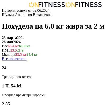
История успеха от
02.06.2024
Шульга Анастасия Витальевна
Похудела на
6.0
кг
жира
за
2 м
23 марта
2024
26 мая
2024
Вес
66.4
кг
61.9
кг
ИМТ
23.5
21.9
Мышцы
23.5
кг
24.4
кг
Все показатели
24
Тренировок всего
1 Ч. 54 М.
Среднее время тренировки
2.85