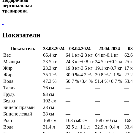
Подарочная
персональная
тренировка
Показатели
Показатель
23.03.2024
08.04.2024
23.04.2024
08
Вес
66.4 кг
64.1 кг
-2.3 кг
64 кг
-0.1 кг
62.6
Мышцы
23.5 кг
24.3 кг
+0.8 кг
24.5 кг
+0.2 кг
25 к
Жир
23.3 кг
19.8 кг
-3.5 кг
19.1 кг
-0.7 кг
17 к
Жир
35.1 %
30.9 %
-4.2 %
29.8 %
-1.1 %
27.
Вода
47.3 %
50.7 %
+3.4 %
51.4 %
+0.7 %
53.
Талия
76 см
—
—
—
Грудь
93 см
—
—
—
Бедра
102 см
—
—
—
Бицепс правый
28 см
—
—
—
Бицепс левый
28 см
—
—
—
Рост
168 см
168 см
0 см
168 см
0 см
168
Вода
31.4 л
32.5 л
+1.1 л
32.9 л
+0.4 л
33.4