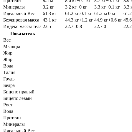
Протеин
8.5 кг
8.6 кг
+0.1 кг
8.7 кг
+0.1 кг
8.9 
Минералы
3.2 кг
3.2 кг
+0 кг
3.3 кг
+0.1 кг
3.3 
Идеальный Вес
61.3 кг
61.2 кг
-0.1 кг
61.2 кг
0 кг
61.2
Безжировая масса
43.1 кг
44.3 кг
+1.2 кг
44.9 кг
+0.6 кг
45.6
Индекс массы тела
23.5
22.7
-0.8
22.7
0
22.
Показатель
Вес
Мышцы
Жир
Жир
Вода
Талия
Грудь
Бедра
Бицепс правый
Бицепс левый
Рост
Вода
Протеин
Минералы
Идеальный Вес