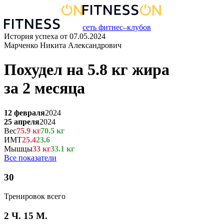
сеть фитнес–клубов
История успеха от
07.05.2024
Марченко Никита Александрович
Похудел на
5.8
кг
жира
за
2 месяца
12 февраля
2024
25 апреля
2024
Вес
75.9
кг
70.5
кг
ИМТ
25.4
23.6
Мышцы
33
кг
33.1
кг
Все показатели
30
Тренировок всего
2 Ч. 15 М.