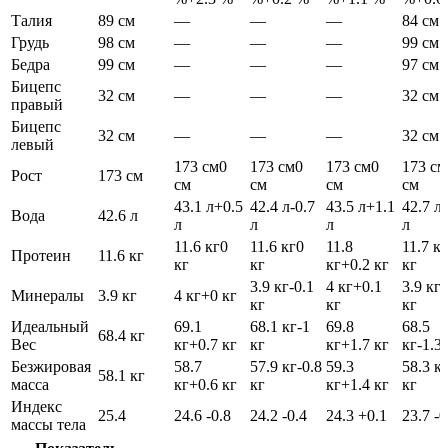
Талия
89 см
—
—
—
84 см
Грудь
98 см
—
—
—
99 см
Бедра
99 см
—
—
—
97 см
Бицепс
32 см
—
—
—
32 см
правый
Бицепс
32 см
—
—
—
32 см
левый
173 см
0
173 см
0
173 см
0
173 см
Рост
173 см
см
см
см
см
43.1 л
+0.5
42.4 л
-0.7
43.5 л
+1.1
42.7 л
Вода
42.6 л
л
л
л
л
11.6 кг
0
11.6 кг
0
11.8
11.7 кг
Протеин
11.6 кг
кг
кг
кг
+0.2 кг
кг
3.9 кг
-0.1
4 кг
+0.1
3.9 кг
-
Минералы
3.9 кг
4 кг
+0 кг
кг
кг
кг
Идеальный
69.1
68.1 кг
-1
69.8
68.5
68.4 кг
Вес
кг
+0.7 кг
кг
кг
+1.7 кг
кг
-1.3
Безжировая
58.7
57.9 кг
-0.8
59.3
58.3 к
58.1 кг
масса
кг
+0.6 кг
кг
кг
+1.4 кг
кг
Индекс
25.4
24.6
-0.8
24.2
-0.4
24.3
+0.1
23.7
-0
массы тела