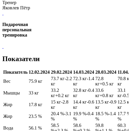
Тренер
Яковлев Пётр
Подарочная
персональная
тренировка
Показатели
Показатель
12.02.2024
29.02.2024
14.03.2024
28.03.2024
11.04.
73.7 кг
-2.2
72.3 кг
-1.4
72.8
70.8 к
Вес
75.9 кг
кг
кг
кг
+0.5 кг
кг
33.2
32.8 кг
-0.4
33.6
33.1
Мышцы
33 кг
кг
+0.2 кг
кг
кг
+0.8 кг
кг
-0.5
15 кг
-2.8
14.4 кг
-0.6
13.5 кг
-0.9
12.5 к
Жир
17.8 кг
кг
кг
кг
кг
20.4 %
-3.1
19.9 %
-0.4
18.5 %
-1.4
17.7 %
Жир
23.5 %
%
%
%
%
58.5
58.6
59.8
60.3
Вода
56.1 %
%
+2.3 %
%
+0.2 %
%
+1.1 %
%
+0.6