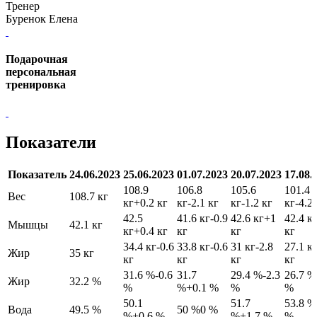
Тренер
Буренок Елена
Подарочная
персональная
тренировка
Показатели
Показатель
24.06.2023
25.06.2023
01.07.2023
20.07.2023
17.08.
108.9
106.8
105.6
101.4
Вес
108.7 кг
кг
+0.2 кг
кг
-2.1 кг
кг
-1.2 кг
кг
-4.2
42.5
41.6 кг
-0.9
42.6 кг
+1
42.4 к
Мышцы
42.1 кг
кг
+0.4 кг
кг
кг
кг
34.4 кг
-0.6
33.8 кг
-0.6
31 кг
-2.8
27.1 к
Жир
35 кг
кг
кг
кг
кг
31.6 %
-0.6
31.7
29.4 %
-2.3
26.7 %
Жир
32.2 %
%
%
+0.1 %
%
%
50.1
51.7
53.8 %
Вода
49.5 %
50 %
0 %
%
+0.6 %
%
+1.7 %
%