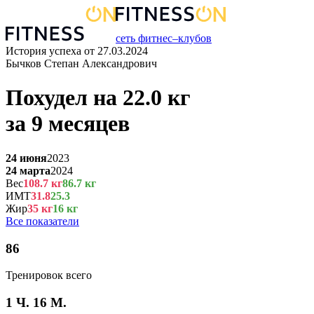
сеть фитнес–клубов
История успеха от
27.03.2024
Бычков Степан Александрович
Похудел на
22.0
кг
за
9 месяцев
24 июня
2023
24 марта
2024
Вес
108.7
кг
86.7
кг
ИМТ
31.8
25.3
Жир
35
кг
16
кг
Все показатели
86
Тренировок всего
1 Ч. 16 М.