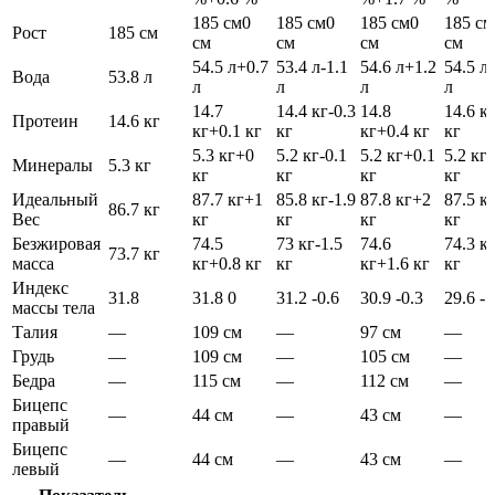
185 см
0
185 см
0
185 см
0
185 см
Рост
185 см
см
см
см
см
54.5 л
+0.7
53.4 л
-1.1
54.6 л
+1.2
54.5 л
Вода
53.8 л
л
л
л
л
14.7
14.4 кг
-0.3
14.8
14.6 к
Протеин
14.6 кг
кг
+0.1 кг
кг
кг
+0.4 кг
кг
5.3 кг
+0
5.2 кг
-0.1
5.2 кг
+0.1
5.2 кг
-
Минералы
5.3 кг
кг
кг
кг
кг
Идеальный
87.7 кг
+1
85.8 кг
-1.9
87.8 кг
+2
87.5 к
86.7 кг
Вес
кг
кг
кг
кг
Безжировая
74.5
73 кг
-1.5
74.6
74.3 к
73.7 кг
масса
кг
+0.8 кг
кг
кг
+1.6 кг
кг
Индекс
31.8
31.8
0
31.2
-0.6
30.9
-0.3
29.6
-1
массы тела
Талия
—
109 см
—
97 см
—
Грудь
—
109 см
—
105 см
—
Бедра
—
115 см
—
112 см
—
Бицепс
—
44 см
—
43 см
—
правый
Бицепс
—
44 см
—
43 см
—
левый