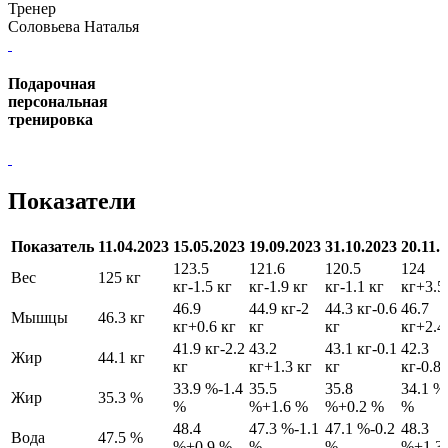
Тренер
Соловьева Наталья
Подарочная
персональная
тренировка
Показатели
Показатель
11.04.2023
15.05.2023
19.09.2023
31.10.2023
20.11.
123.5
121.6
120.5
124
Вес
125 кг
кг
-1.5 кг
кг
-1.9 кг
кг
-1.1 кг
кг
+3.5
46.9
44.9 кг
-2
44.3 кг
-0.6
46.7
Мышцы
46.3 кг
кг
+0.6 кг
кг
кг
кг
+2.4
41.9 кг
-2.2
43.2
43.1 кг
-0.1
42.3
Жир
44.1 кг
кг
кг
+1.3 кг
кг
кг
-0.8 
33.9 %
-1.4
35.5
35.8
34.1 %
Жир
35.3 %
%
%
+1.6 %
%
+0.2 %
%
48.4
47.3 %
-1.1
47.1 %
-0.2
48.3
Вода
47.5 %
%
+0.9 %
%
%
%
+1.3