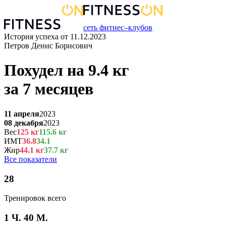
сеть фитнес–клубов
История успеха от
11.12.2023
Петров Денис Борисович
Похудел на
9.4
кг
за
7 месяцев
11 апреля
2023
08 декабря
2023
Вес
125
кг
115.6
кг
ИМТ
36.8
34.1
Жир
44.1
кг
37.7
кг
Все показатели
28
Тренировок всего
1 Ч. 40 М.