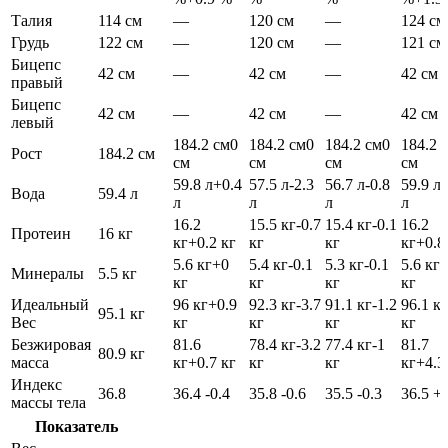
Талия
114 см
—
120 см
—
124 см
Грудь
122 см
—
120 см
—
121 см
Бицепс
42 см
—
42 см
—
42 см
правый
Бицепс
42 см
—
42 см
—
42 см
левый
184.2 см
0
184.2 см
0
184.2 см
0
184.2 
Рост
184.2 см
см
см
см
см
59.8 л
+0.4
57.5 л
-2.3
56.7 л
-0.8
59.9 л
Вода
59.4 л
л
л
л
л
16.2
15.5 кг
-0.7
15.4 кг
-0.1
16.2
Протеин
16 кг
кг
+0.2 кг
кг
кг
кг
+0.8
5.6 кг
+0
5.4 кг
-0.1
5.3 кг
-0.1
5.6 кг
+
Минералы
5.5 кг
кг
кг
кг
кг
Идеальный
96 кг
+0.9
92.3 кг
-3.7
91.1 кг
-1.2
96.1 кг
95.1 кг
Вес
кг
кг
кг
кг
Безжировая
81.6
78.4 кг
-3.2
77.4 кг
-1
81.7
80.9 кг
масса
кг
+0.7 кг
кг
кг
кг
+4.3
Индекс
36.8
36.4
-0.4
35.8
-0.6
35.5
-0.3
36.5
+
массы тела
Показатель