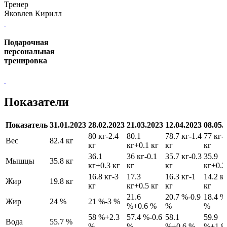
Тренер
Яковлев Кирилл
Подарочная
персональная
тренировка
Показатели
Показатель
31.01.2023
28.02.2023
21.03.2023
12.04.2023
08.05.
80 кг
-2.4
80.1
78.7 кг
-1.4
77 кг
-
Вес
82.4 кг
кг
кг
+0.1 кг
кг
кг
36.1
36 кг
-0.1
35.7 кг
-0.3
35.9
Мышцы
35.8 кг
кг
+0.3 кг
кг
кг
кг
+0.2
16.8 кг
-3
17.3
16.3 кг
-1
14.2 к
Жир
19.8 кг
кг
кг
+0.5 кг
кг
кг
21.6
20.7 %
-0.9
18.4 %
Жир
24 %
21 %
-3 %
%
+0.6 %
%
%
58 %
+2.3
57.4 %
-0.6
58.1
59.9
Вода
55.7 %
%
%
%
+0.6 %
%
+1.8