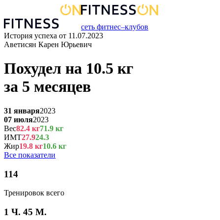
сеть фитнес–клубов
История успеха от
11.07.2023
Аветисян Карен Юрьевич
Похудел на
10.5
кг
за
5 месяцев
31 января
2023
07 июля
2023
Вес
82.4
кг
71.9
кг
ИМТ
27.9
24.3
Жир
19.8
кг
10.6
кг
Все показатели
114
Тренировок всего
1 Ч. 45 М.