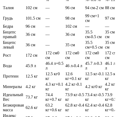
Талия
102 см
—
96 см
94 см
-2 см
88 см
-
99 см
+1
Грудь
101.5 см
—
98 см
97 см
-
см
Бедра
96 см
—
102 см
—
—
Бицепс
35.5
35 см
-
36 см
—
36 см
правый
см
-0.5 см
см
Бицепс
35.5
35 см
-
36 см
—
35 см
левый
см
+0.5 см
см
172 см
0
172 см
0
172 см
0
172 см
Рост
172 см
см
см
см
см
46.4 л
+0.5
45.7 л
-0.3
46.1 л
Вода
45.9 л
46 л
-0.4 л
л
л
л
12.5 кг
0
12.6
12.5 кг
-0.1
12.5 к
Протеин
12.5 кг
кг
кг
+0.1 кг
кг
кг
4.3 кг
+0.1
4.2 кг
-0.1
4.2 кг
Минералы
4.2 кг
4.2 кг
0 кг
кг
кг
кг
Идеальный
74.4
73.9 кг
-0.5
73.4 кг
-0.5
73.9
73.7 кг
Вес
кг
+0.7 кг
кг
кг
кг
+0.5
Безжировая
63.2
62.8 кг
-0.4
62.4 кг
-0.4
62.8
62.6 кг
масса
кг
+0.6 кг
кг
кг
кг
+0.4
Индекс