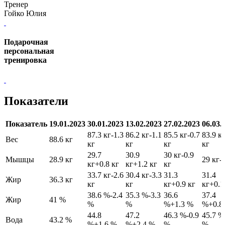
Тренер
Гойко Юлия
Подарочная
персональная
тренировка
Показатели
Показатель
19.01.2023
30.01.2023
13.02.2023
27.02.2023
06.03.
87.3 кг
-1.3
86.2 кг
-1.1
85.5 кг
-0.7
83.9 к
Вес
88.6 кг
кг
кг
кг
кг
29.7
30.9
30 кг
-0.9
Мышцы
28.9 кг
29 кг
-
кг
+0.8 кг
кг
+1.2 кг
кг
33.7 кг
-2.6
30.4 кг
-3.3
31.3
31.4
Жир
36.3 кг
кг
кг
кг
+0.9 кг
кг
+0.1
38.6 %
-2.4
35.3 %
-3.3
36.6
37.4
Жир
41 %
%
%
%
+1.3 %
%
+0.8
44.8
47.2
46.3 %
-0.9
45.7 %
Вода
43.2 %
%
+1.6 %
%
+2.4 %
%
%