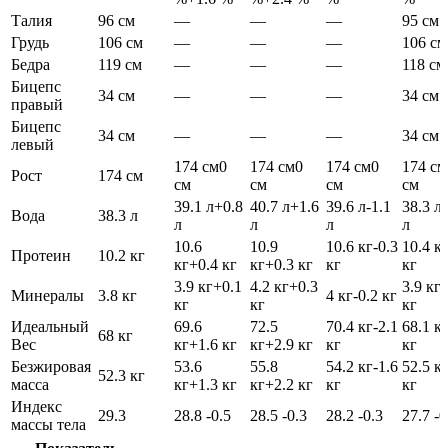
Талия
96 см
—
—
—
95 см
Грудь
106 см
—
—
—
106 см
Бедра
119 см
—
—
—
118 см
Бицепс
34 см
—
—
—
34 см
правый
Бицепс
34 см
—
—
—
34 см
левый
174 см
0
174 см
0
174 см
0
174 см
Рост
174 см
см
см
см
см
39.1 л
+0.8
40.7 л
+1.6
39.6 л
-1.1
38.3 л
Вода
38.3 л
л
л
л
л
10.6
10.9
10.6 кг
-0.3
10.4 к
Протеин
10.2 кг
кг
+0.4 кг
кг
+0.3 кг
кг
кг
3.9 кг
+0.1
4.2 кг
+0.3
3.9 кг
-
Минералы
3.8 кг
4 кг
-0.2 кг
кг
кг
кг
Идеальный
69.6
72.5
70.4 кг
-2.1
68.1 к
68 кг
Вес
кг
+1.6 кг
кг
+2.9 кг
кг
кг
Безжировая
53.6
55.8
54.2 кг
-1.6
52.5 к
52.3 кг
масса
кг
+1.3 кг
кг
+2.2 кг
кг
кг
Индекс
29.3
28.8
-0.5
28.5
-0.3
28.2
-0.3
27.7
-0
массы тела