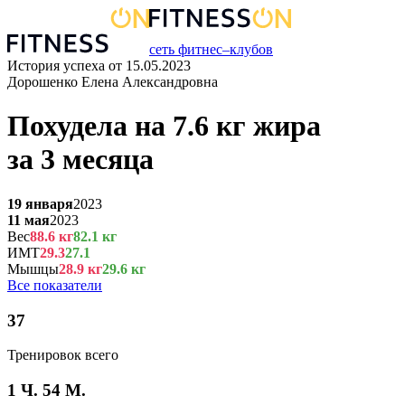
сеть фитнес–клубов
История успеха от
15.05.2023
Дорошенко Елена Александровна
Похудела на
7.6
кг
жира
за
3 месяца
19 января
2023
11 мая
2023
Вес
88.6
кг
82.1
кг
ИМТ
29.3
27.1
Мышцы
28.9
кг
29.6
кг
Все показатели
37
Тренировок всего
1 Ч. 54 М.