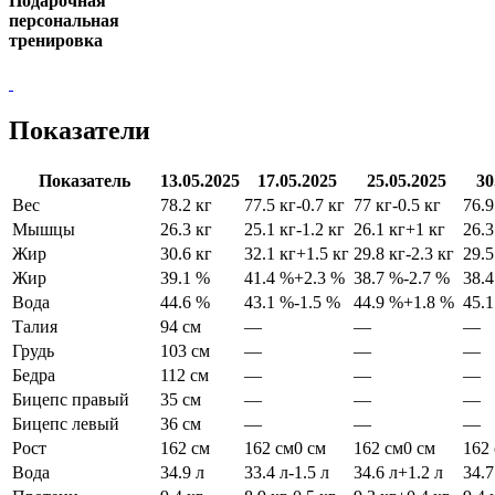
Подарочная
персональная
тренировка
Показатели
Показатель
13.05.2025
17.05.2025
25.05.2025
30
Вес
78.2 кг
77.5 кг
-0.7 кг
77 кг
-0.5 кг
76.9
Мышцы
26.3 кг
25.1 кг
-1.2 кг
26.1 кг
+1 кг
26.3
Жир
30.6 кг
32.1 кг
+1.5 кг
29.8 кг
-2.3 кг
29.5
Жир
39.1 %
41.4 %
+2.3 %
38.7 %
-2.7 %
38.
Вода
44.6 %
43.1 %
-1.5 %
44.9 %
+1.8 %
45.
Талия
94 см
—
—
—
Грудь
103 см
—
—
—
Бедра
112 см
—
—
—
Бицепс правый
35 см
—
—
—
Бицепс левый
36 см
—
—
—
Рост
162 см
162 см
0 см
162 см
0 см
162
Вода
34.9 л
33.4 л
-1.5 л
34.6 л
+1.2 л
34.7