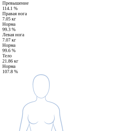
Превышение
114.1
%
Правая нога
7.05 кг
Норма
99.3
%
Левая нога
7.07 кг
Норма
99.6
%
Тело
21.86 кг
Норма
107.8
%