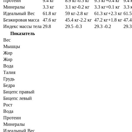
Протеин
9.4 кг
8.9 кг
-0.5 кг
9.3 кг
+0.4 кг
9.4 
Минералы
3.3 кг
3.1 кг
-0.2 кг
3.3 кг
+0.1 кг
3.3 
Идеальный Вес
61.8 кг
59 кг
-2.8 кг
61.3 кг
+2.3 кг
61.5
Безжировая масса
47.6 кг
45.4 кг
-2.2 кг
47.2 кг
+1.8 кг
47.4
Индекс массы тела
29.8
29.5
-0.3
29.3
-0.2
29.
Показатель
Вес
Мышцы
Жир
Жир
Вода
Талия
Грудь
Бедра
Бицепс правый
Бицепс левый
Рост
Вода
Протеин
Минералы
Идеальный Вес