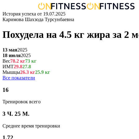
История успеха от
19.07.2025
Каримова Шахзода Турсунбаевна
Похудела на
4.5
кг
жира
за
2 м
13 мая
2025
18 июля
2025
Вес
78.2
кг
73
кг
ИМТ
29.8
27.8
Мышцы
26.3
кг
25.9
кг
Все показатели
16
Тренировок всего
3 Ч. 25 М.
Среднее время тренировки
1.72