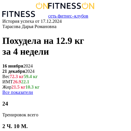
сеть фитнес–клубов
История успеха от
17.12.2024
Тарасова Дарья Романовна
Похудела на
12.9
кг
за
4 недели
16 ноября
2024
21 декабря
2024
Вес
72.3
кг
59.4
кг
ИМТ
26.9
22.1
Жир
21.5
кг
10.3
кг
Все показатели
24
Тренировок всего
2 Ч. 10 М.