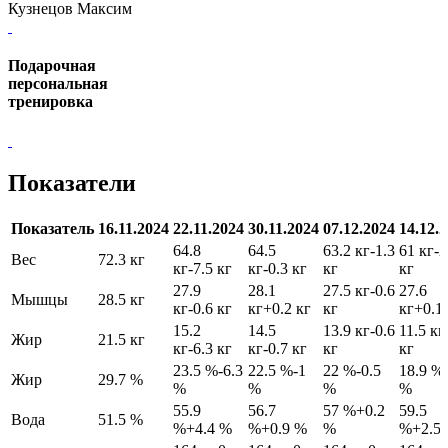
Кузнецов Максим
Подарочная
персональная
тренировка
Показатели
Показатель
16.11.2024
22.11.2024
30.11.2024
07.12.2024
14.12.
64.8
64.5
63.2 кг
-1.3
61 кг
-2
Вес
72.3 кг
кг
-7.5 кг
кг
-0.3 кг
кг
кг
27.9
28.1
27.5 кг
-0.6
27.6
Мышцы
28.5 кг
кг
-0.6 кг
кг
+0.2 кг
кг
кг
+0.1
15.2
14.5
13.9 кг
-0.6
11.5 кг
Жир
21.5 кг
кг
-6.3 кг
кг
-0.7 кг
кг
кг
23.5 %
-6.3
22.5 %
-1
22 %
-0.5
18.9 %
Жир
29.7 %
%
%
%
%
55.9
56.7
57 %
+0.2
59.5
Вода
51.5 %
%
+4.4 %
%
+0.9 %
%
%
+2.5