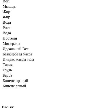
Вес
Мышцы
Жир
Жир
Вода
Рост
Вода
Протеин
Минералы
Идеальный Вес
Безжировая масса
Индекс массы тела
Талия
Грудь
Бедра
Бицепс правый
Бицепс левый
Динамика показателей
Вес, кг