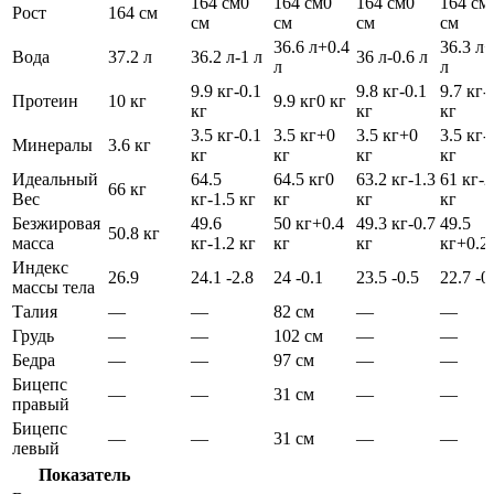
164 см
0
164 см
0
164 см
0
164 см
Рост
164 см
см
см
см
см
36.6 л
+0.4
36.3 л
+
Вода
37.2 л
36.2 л
-1 л
36 л
-0.6 л
л
л
9.9 кг
-0.1
9.8 кг
-0.1
9.7 кг
-
Протеин
10 кг
9.9 кг
0 кг
кг
кг
кг
3.5 кг
-0.1
3.5 кг
+0
3.5 кг
+0
3.5 кг
-
Минералы
3.6 кг
кг
кг
кг
кг
Идеальный
64.5
64.5 кг
0
63.2 кг
-1.3
61 кг
-2
66 кг
Вес
кг
-1.5 кг
кг
кг
кг
Безжировая
49.6
50 кг
+0.4
49.3 кг
-0.7
49.5
50.8 кг
масса
кг
-1.2 кг
кг
кг
кг
+0.2
Индекс
26.9
24.1
-2.8
24
-0.1
23.5
-0.5
22.7
-0
массы тела
Талия
—
—
82 см
—
—
Грудь
—
—
102 см
—
—
Бедра
—
—
97 см
—
—
Бицепс
—
—
31 см
—
—
правый
Бицепс
—
—
31 см
—
—
левый
Показатель