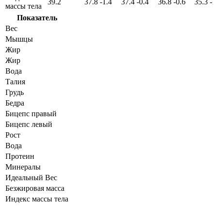
39.2
37.8
-1.4
37.4
-0.4
36.8
-0.6
35.3
-1
массы тела
Показатель
Вес
Мышцы
Жир
Жир
Вода
Талия
Грудь
Бедра
Бицепс правый
Бицепс левый
Рост
Вода
Протеин
Минералы
Идеальный Вес
Безжировая масса
Индекс массы тела