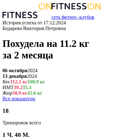
сеть фитнес–клубов
История успеха от
17.12.2024
Бодарева Виктория Петровна
Похудела на
11.2
кг
за
2 месяца
06 октября
2024
13 декабря
2024
Вес
112.1
кг
100.9
кг
ИМТ
39.2
35.3
Жир
50.9
кг
42.6
кг
Все показатели
18
Тренировок всего
1 Ч. 40 М.