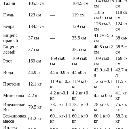
104 см
-0.5
100 см
Талия
105.5 см
—
104.5 см
см
см
118.5
118 см
Грудь
123 см
—
119 см
см
-0.5 см
см
126 см
-3
124 см
Бедра
134.5 см
—
129 см
см
см
Бицепс
41 см
+5.5
37 см
—
35.5 см
38 см
-
правый
см
Бицепс
40.5 см
+2
38.5 с
37 см
—
38.5 см
левый
см
см
169 см
0
169 см
0
169 см
0
169 см
Рост
169 см
см
см
см
см
43.9 л
-0.1
42.7 л
-
Вода
44.9 л
44 л
-0.9 л
44 л
0 л
л
л
11.9 кг
-0.2
11.9 кг
0
12 кг
+0.1
11.5 кг
Протеин
12.1 кг
кг
кг
кг
кг
4.2 кг
-0.1
4.2 кг
+0
4.1 кг
-
Минералы
4.2 кг
4.2 кг
0 кг
кг
кг
кг
Идеальный
78.1 кг
-1.4
78.1 кг
0
78 кг
-0.1
75.7 кг
79.5 кг
Вес
кг
кг
кг
кг
Безжировая
60.1 кг
-1.1
60.1 кг
0
60.1 кг
0
58.3 кг
61.2 кг
масса
кг
кг
кг
кг
Индекс