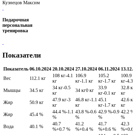
Кузнецов Максим
Подарочная
персональная
тренировка
Показатели
Показатель
06.10.2024
20.10.2024
27.10.2024
06.11.2024
13.12.
108 кг
-4.1
106.9
105.2
100.9
Вес
112.1 кг
кг
кг
-1.1 кг
кг
-1.7 кг
кг
-4.3 
34 кг
-0.5
33.9
32.8 кг
Мышцы
34.5 кг
34 кг
0 кг
кг
кг
-0.1 кг
кг
47.9 кг
-3
46.8 кг
-1.1
45.1
42.6 кг
Жир
50.9 кг
кг
кг
кг
-1.7 кг
кг
44.4 %
-1.1
43.8 %
-0.6
42.9 %
-0.9
42.2 %
Жир
45.4 %
%
%
%
%
40.7
41.2
41.7
42.3
Вода
40.1 %
%
+0.7 %
%
+0.4 %
%
+0.6 %
%
+0.6