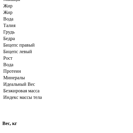
Жир
Жир
Вода
Талия
Грудь
Бедра
Бицепс правый
Бицепс левый
Рост
Вода
Протеин
Минералы
Идеальный Вес
Безжировая масса
Индекс массы тела
Динамика показателей
Вес, кг