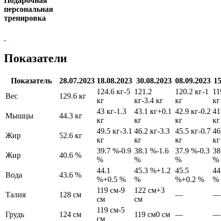
Подарочная
персональная
тренировка
Показатели
Показатель
28.07.2023
18.08.2023
30.08.2023
08.09.2023
15
124.6 кг
-5
121.2
120.2 кг
-1
11
Вес
129.6 кг
кг
кг
-3.4 кг
кг
кг
43 кг
-1.3
43.1 кг
+0.1
42.9 кг
-0.2
41
Мышцы
44.3 кг
кг
кг
кг
кг
49.5 кг
-3.1
46.2 кг
-3.3
45.5 кг
-0.7
46
Жир
52.6 кг
кг
кг
кг
кг
39.7 %
-0.9
38.1 %
-1.6
37.9 %
-0.3
38
Жир
40.6 %
%
%
%
%
44.1
45.3 %
+1.2
45.5
44
Вода
43.6 %
%
+0.5 %
%
%
+0.2 %
%
119 см
-9
122 см
+3
Талия
128 см
—
—
см
см
119 см
-5
Грудь
124 см
119 см
0 см
—
—
см