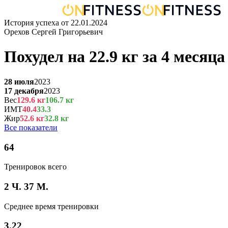
История успеха от
22.01.2024
Орехов Сергей Григорьевич
Похудел на
22.9
кг
за
4 месяца
28 июля
2023
17 декабря
2023
Вес
129.6
кг
106.7
кг
ИМТ
40.4
33.3
Жир
52.6
кг
32.8
кг
Все показатели
64
Тренировок всего
2 Ч. 37 М.
Среднее время тренировки
3.22