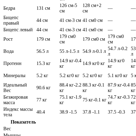
126 см
-5
128 см
+2
Бедра
131 см
—
—
см
см
Бицепс
44 см
41 см
-3 см
41 см
0 см
—
—
правый
Бицепс левый
44 см
41 см
-3 см
41 см
0 см
—
—
179 см
0
179 см
0
Рост
179 см
179 см
0 см
17
см
см
54.7 л
-0.2
53
Вода
56.5 л
55 л
-1.5 л
54.9 л
-0.1 л
л
л
14.9 кг
-0.4
14.9 кг
0
14
Протеин
15.3 кг
14.9 кг
0 кг
кг
кг
кг
Минералы
5.2 кг
5.2 кг
0 кг
5.2 кг
0 кг
5.1 кг
0 кг
5 
Идеальный
88.4 кг
-2.2
88.3 кг
-0.1
87.9 кг
-0.4
85
90.6 кг
Вес
кг
кг
кг
кг
Безжировая
75.1 кг
-1.9
74.7 кг
-0.3
72
77 кг
75 кг
-0.1 кг
масса
кг
кг
кг
Индекс массы
40.4
38.9
-1.5
37.8
-1.1
37.5
-0.3
37
тела
Показатель
Вес
Мышцы