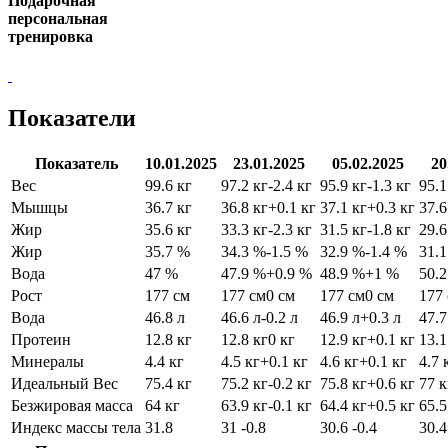
Подарочная
персональная
тренировка
Показатели
Показатель
10.01.2025
23.01.2025
05.02.2025
20
Вес
99.6 кг
97.2 кг
-2.4 кг
95.9 кг
-1.3 кг
95.1
Мышцы
36.7 кг
36.8 кг
+0.1 кг
37.1 кг
+0.3 кг
37.6
Жир
35.6 кг
33.3 кг
-2.3 кг
31.5 кг
-1.8 кг
29.6
Жир
35.7 %
34.3 %
-1.5 %
32.9 %
-1.4 %
31.
Вода
47 %
47.9 %
+0.9 %
48.9 %
+1 %
50.
Рост
177 см
177 см
0 см
177 см
0 см
177
Вода
46.8 л
46.6 л
-0.2 л
46.9 л
+0.3 л
47.7
Протеин
12.8 кг
12.8 кг
0 кг
12.9 кг
+0.1 кг
13.1
Минералы
4.4 кг
4.5 кг
+0.1 кг
4.6 кг
+0.1 кг
4.7 
Идеальный Вес
75.4 кг
75.2 кг
-0.2 кг
75.8 кг
+0.6 кг
77 к
Безжировая масса
64 кг
63.9 кг
-0.1 кг
64.4 кг
+0.5 кг
65.5
Индекс массы тела
31.8
31
-0.8
30.6
-0.4
30.