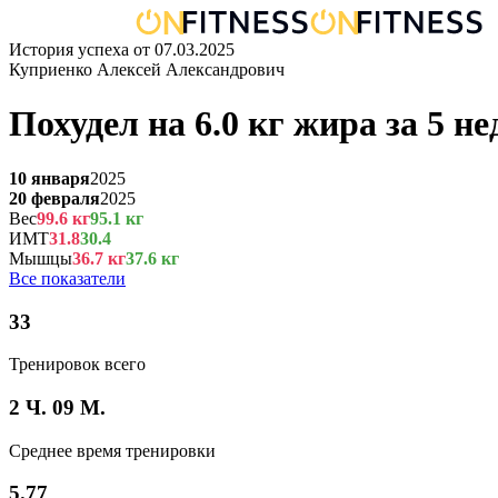
История успеха от
07.03.2025
Куприенко Алексей Александрович
Похудел на
6.0
кг
жира
за
5 не
10 января
2025
20 февраля
2025
Вес
99.6
кг
95.1
кг
ИМТ
31.8
30.4
Мышцы
36.7
кг
37.6
кг
Все показатели
33
Тренировок всего
2 Ч. 09 М.
Среднее время тренировки
5.77