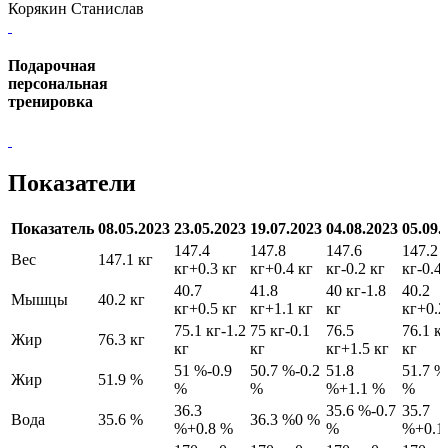
Корякин Станислав
Подарочная
персональная
тренировка
Показатели
Показатель
08.05.2023
23.05.2023
19.07.2023
04.08.2023
05.09.
147.4
147.8
147.6
147.2
Вес
147.1 кг
кг
+0.3 кг
кг
+0.4 кг
кг
-0.2 кг
кг
-0.4
40.7
41.8
40 кг
-1.8
40.2
Мышцы
40.2 кг
кг
+0.5 кг
кг
+1.1 кг
кг
кг
+0.2
75.1 кг
-1.2
75 кг
-0.1
76.5
76.1 к
Жир
76.3 кг
кг
кг
кг
+1.5 кг
кг
51 %
-0.9
50.7 %
-0.2
51.8
51.7 %
Жир
51.9 %
%
%
%
+1.1 %
%
36.3
35.6 %
-0.7
35.7
Вода
35.6 %
36.3 %
0 %
%
+0.8 %
%
%
+0.1