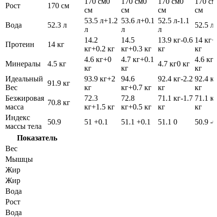
170 см
0
170 см
0
170 см
0
170 см
Рост
170 см
см
см
см
см
53.5 л
+1.2
53.6 л
+0.1
52.5 л
-1.1
Вода
52.3 л
52.5 л
л
л
л
14.2
14.5
13.9 кг
-0.6
14 кг
+
Протеин
14 кг
кг
+0.2 кг
кг
+0.3 кг
кг
кг
4.6 кг
+0
4.7 кг
+0.1
4.6 кг
-
Минералы
4.5 кг
4.7 кг
0 кг
кг
кг
кг
Идеальный
93.9 кг
+2
94.6
92.4 кг
-2.2
92.4 к
91.9 кг
Вес
кг
кг
+0.7 кг
кг
кг
Безжировая
72.3
72.8
71.1 кг
-1.7
71.1 к
70.8 кг
масса
кг
+1.5 кг
кг
+0.5 кг
кг
кг
Индекс
50.9
51
+0.1
51.1
+0.1
51.1
0
50.9
-0
массы тела
Показатель
Вес
Мышцы
Жир
Жир
Вода
Рост
Вода