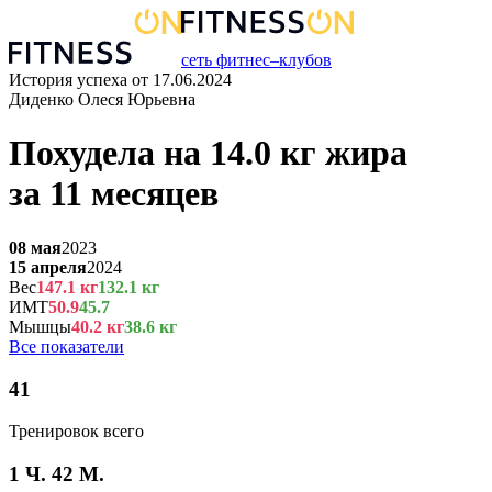
сеть фитнес–клубов
История успеха от
17.06.2024
Диденко Олеся Юрьевна
Похудела на
14.0
кг
жира
за
11 месяцев
08 мая
2023
15 апреля
2024
Вес
147.1
кг
132.1
кг
ИМТ
50.9
45.7
Мышцы
40.2
кг
38.6
кг
Все показатели
41
Тренировок всего
1 Ч. 42 М.