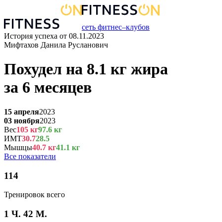
сеть фитнес–клубов
История успеха от
08.11.2023
Мифтахов Данила Русланович
Похудел на
8.1
кг
жира
за
6 месяцев
15 апреля
2023
03 ноября
2023
Вес
105
кг
97.6
кг
ИМТ
30.7
28.5
Мышцы
40.7
кг
41.1
кг
Все показатели
114
Тренировок всего
1 Ч. 42 М.