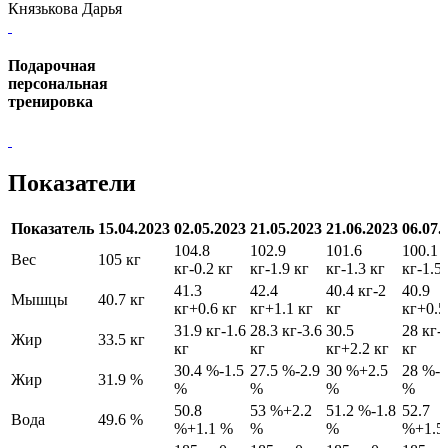
Князькова Дарья
Подарочная
персональная
тренировка
Показатели
Показатель
15.04.2023
02.05.2023
21.05.2023
21.06.2023
06.07.
104.8
102.9
101.6
100.1
Вес
105 кг
кг
-0.2 кг
кг
-1.9 кг
кг
-1.3 кг
кг
-1.5
41.3
42.4
40.4 кг
-2
40.9
Мышцы
40.7 кг
кг
+0.6 кг
кг
+1.1 кг
кг
кг
+0.5
31.9 кг
-1.6
28.3 кг
-3.6
30.5
28 кг
-
Жир
33.5 кг
кг
кг
кг
+2.2 кг
кг
30.4 %
-1.5
27.5 %
-2.9
30 %
+2.5
28 %
-2
Жир
31.9 %
%
%
%
%
50.8
53 %
+2.2
51.2 %
-1.8
52.7
Вода
49.6 %
%
+1.1 %
%
%
%
+1.5