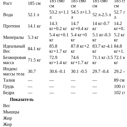
185 см
0
185 см
0
185 см
0
185 см
Рост
185 см
см
см
см
см
53.2 л
+1.1
54.5 л
+1.3
52.7 л
Вода
52.1 л
52 л
-2.5 л
л
л
л
14.3
14.7
14 кг
-0.7
14.2
Протеин
14.1 кг
кг
+0.2 кг
кг
+0.4 кг
кг
кг
+0.2
5.4 кг
+0.1
5.4 кг
+0
5.1 кг
-0.3
5.2 кг
Минералы
5.3 кг
кг
кг
кг
кг
Идеальный
85.8
87.8 кг
+2
83.7 кг
-4.1
84.8
84.1 кг
Вес
кг
+1.7 кг
кг
кг
кг
+1.1
Безжировая
72.9
74.6
71.1 кг
-3.5
72.1 к
71.5 кг
масса
кг
+1.4 кг
кг
+1.7 кг
кг
кг
Индекс
30.7
30.6
-0.1
30.1
-0.5
29.7
-0.4
29.2
-0
массы тела
Талия
—
—
—
—
89 см
Грудь
—
—
—
—
100 см
Бедра
—
—
—
—
102 см
Показатель
Вес
Мышцы
Жир
Жир