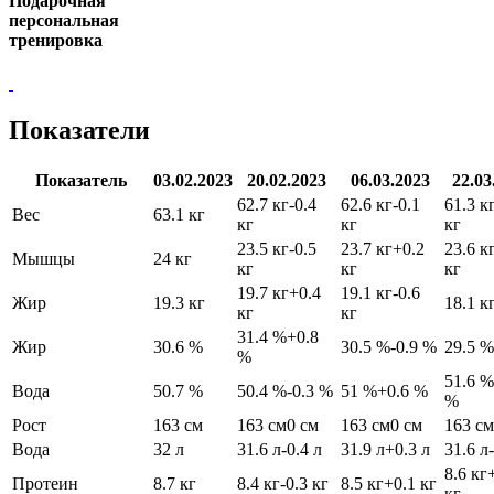
Подарочная
персональная
тренировка
Показатели
Показатель
03.02.2023
20.02.2023
06.03.2023
22.03
62.7 кг
-0.4
62.6 кг
-0.1
61.3 к
Вес
63.1 кг
кг
кг
кг
23.5 кг
-0.5
23.7 кг
+0.2
23.6 к
Мышцы
24 кг
кг
кг
кг
19.7 кг
+0.4
19.1 кг
-0.6
Жир
19.3 кг
18.1 к
кг
кг
31.4 %
+0.8
Жир
30.6 %
30.5 %
-0.9 %
29.5 %
%
51.6 %
Вода
50.7 %
50.4 %
-0.3 %
51 %
+0.6 %
%
Рост
163 см
163 см
0 см
163 см
0 см
163 см
Вода
32 л
31.6 л
-0.4 л
31.9 л
+0.3 л
31.6 л
8.6 кг
Протеин
8.7 кг
8.4 кг
-0.3 кг
8.5 кг
+0.1 кг
кг