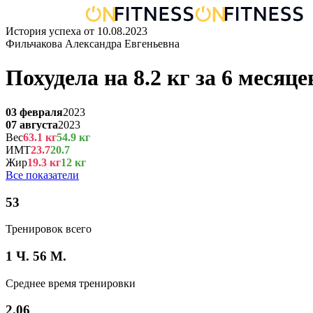
История успеха от
10.08.2023
Фильчакова Александра Евгеньевна
Похудела на
8.2
кг
за
6 месяце
03 февраля
2023
07 августа
2023
Вес
63.1
кг
54.9
кг
ИМТ
23.7
20.7
Жир
19.3
кг
12
кг
Все показатели
53
Тренировок всего
1 Ч. 56 М.
Среднее время тренировки
2.06