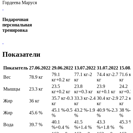
Гордеева Маруся
Подарочная
персональная
тренировка
Показатели
Показатель
27.06.2022
29.06.2022
13.07.2022
31.07.2022
15.08.
79.1
77.1 кг
-2
74.4 кг
-2.7
71.6 к
Вес
78.9 кг
кг
+0.2 кг
кг
кг
кг
23.5
23.8
23.9
24.2
Мышцы
23.3 кг
кг
+0.2 кг
кг
+0.3 кг
кг
+0.1 кг
кг
+0.3
35.7 кг
-0.3
33.3 кг
-2.4
30.4 кг
-2.9
27.2 к
Жир
36 кг
кг
кг
кг
кг
45.1 %
-0.5
43.2 %
-1.9
40.9 %
-2.3
38 %
-2
Жир
45.6 %
%
%
%
%
40.1
41.5
43.3
45.3 %
Вода
39.7 %
%
+0.4 %
%
+1.4 %
%
+1.8 %
%