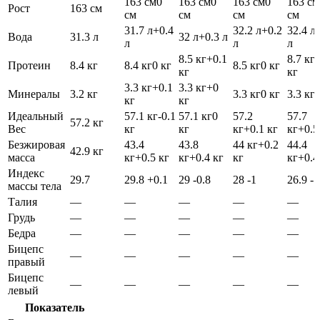
163 см
0
163 см
0
163 см
0
163 см
Рост
163 см
см
см
см
см
31.7 л
+0.4
32.2 л
+0.2
32.4 л
Вода
31.3 л
32 л
+0.3 л
л
л
л
8.5 кг
+0.1
8.7 кг
Протеин
8.4 кг
8.4 кг
0 кг
8.5 кг
0 кг
кг
кг
3.3 кг
+0.1
3.3 кг
+0
Минералы
3.2 кг
3.3 кг
0 кг
3.3 кг
0
кг
кг
Идеальный
57.1 кг
-0.1
57.1 кг
0
57.2
57.7
57.2 кг
Вес
кг
кг
кг
+0.1 кг
кг
+0.5
Безжировая
43.4
43.8
44 кг
+0.2
44.4
42.9 кг
масса
кг
+0.5 кг
кг
+0.4 кг
кг
кг
+0.4
Индекс
29.7
29.8
+0.1
29
-0.8
28
-1
26.9
-1
массы тела
Талия
—
—
—
—
—
Грудь
—
—
—
—
—
Бедра
—
—
—
—
—
Бицепс
—
—
—
—
—
правый
Бицепс
—
—
—
—
—
левый
Показатель