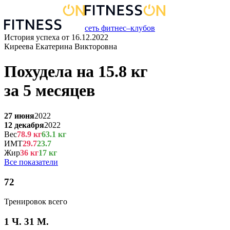
сеть фитнес–клубов
История успеха от
16.12.2022
Киреева Екатерина Викторовна
Похудела на
15.8
кг
за
5 месяцев
27 июня
2022
12 декабря
2022
Вес
78.9
кг
63.1
кг
ИМТ
29.7
23.7
Жир
36
кг
17
кг
Все показатели
72
Тренировок всего
1 Ч. 31 М.