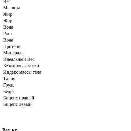
Вес
Мышцы
Жир
Жир
Вода
Рост
Вода
Протеин
Минералы
Идеальный Вес
Безжировая масса
Индекс массы тела
Талия
Грудь
Бедра
Бицепс правый
Бицепс левый
Динамика показателей
Вес, кг