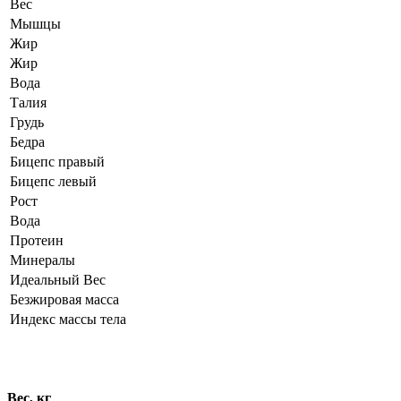
Вес
Мышцы
Жир
Жир
Вода
Талия
Грудь
Бедра
Бицепс правый
Бицепс левый
Рост
Вода
Протеин
Минералы
Идеальный Вес
Безжировая масса
Индекс массы тела
Динамика показателей
Вес, кг