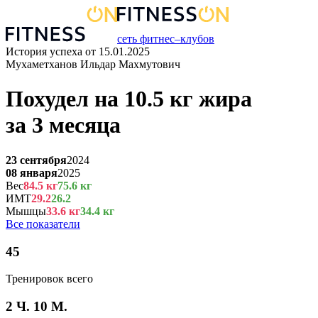
сеть фитнес–клубов
История успеха от
15.01.2025
Мухаметханов Ильдар Махмутович
Похудел на
10.5
кг
жира
за
3 месяца
23 сентября
2024
08 января
2025
Вес
84.5
кг
75.6
кг
ИМТ
29.2
26.2
Мышцы
33.6
кг
34.4
кг
Все показатели
45
Тренировок всего
2 Ч. 10 М.