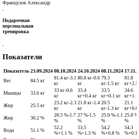
Французов Александр
Подарочная
персональная
тренировка
Показатели
Показатель
23.09.2024
08.10.2024
24.10.2024
08.11.2024
17.11.
81.4 кг
-3.1
80.8 кг
-0.6
79.3
81.8
Вес
84.5 кг
кг
кг
кг
-1.5 кг
кг
+2.5
33 кг
-0.6
33.4
33.5
34.6
Мышцы
33.6 кг
кг
кг
+0.4 кг
кг
+0.1 кг
кг
+1.1
23.2 кг
-2.3
21.8 кг
-1.4
20.5
21.1
Жир
25.5 кг
кг
кг
кг
-1.3 кг
кг
+0.6
28.5 %
-1.7
27 %
-1.5
25.9 %
-1.1
25.8 %
Жир
30.2 %
%
%
%
%
52.2
53.5
54.2
54.3
Вода
51.1 %
%
+1.1 %
%
+1.3 %
%
+0.8 %
%
+0.1