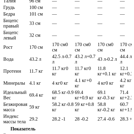
Талия
96 см
—
—
—
—
Грудь
100 см
—
—
—
—
Бедра
101 см
—
—
—
—
Бицепс
33 см
—
—
—
—
правый
Бицепс
32 см
—
—
—
—
левый
170 см
0
170 см
0
170 см
0
170 см
Рост
170 см
см
см
см
см
42.5 л
-0.7
43.2 л
+0.7
44.4 л
Вода
43.2 л
43 л
-0.2 л
л
л
л
11.7 кг
0
11.7 кг
0
11.8
12.1
Протеин
11.7 кг
кг
кг
кг
+0.1 кг
кг
+0.3
4.1 кг
+0
4.2 кг
+
Минералы
4.1 кг
4 кг
0 кг
4 кг
0 кг
кг
кг
Идеальный
68.5 кг
-0.9
69.4
69.1
71.4
69.4 кг
Вес
кг
кг
+0.9 кг
кг
-0.3 кг
кг
+2.3
Безжировая
58.2 кг
-0.8
59 кг
+0.8
58.8
60.7
59 кг
масса
кг
кг
кг
-0.2 кг
кг
+1.9
Индекс
29.2
28.2
-1
28
-0.2
27.4
-0.6
28.3
+0
массы тела
Показатель