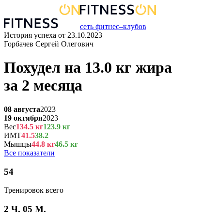
сеть фитнес–клубов
История успеха от
23.10.2023
Горбачев Сергей Олегович
Похудел на
13.0
кг
жира
за
2 месяца
08 августа
2023
19 октября
2023
Вес
134.5
кг
123.9
кг
ИМТ
41.5
38.2
Мышцы
44.8
кг
46.5
кг
Все показатели
54
Тренировок всего
2 Ч. 05 М.