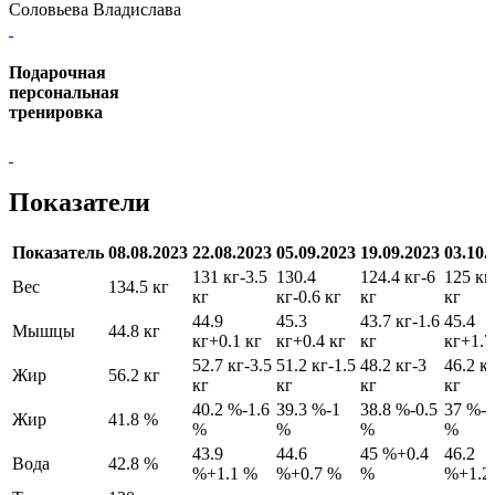
Соловьева Владислава
Подарочная
персональная
тренировка
Показатели
Показатель
08.08.2023
22.08.2023
05.09.2023
19.09.2023
03.10.
131 кг
-3.5
130.4
124.4 кг
-6
125 кг
Вес
134.5 кг
кг
кг
-0.6 кг
кг
кг
44.9
45.3
43.7 кг
-1.6
45.4
Мышцы
44.8 кг
кг
+0.1 кг
кг
+0.4 кг
кг
кг
+1.7
52.7 кг
-3.5
51.2 кг
-1.5
48.2 кг
-3
46.2 к
Жир
56.2 кг
кг
кг
кг
кг
40.2 %
-1.6
39.3 %
-1
38.8 %
-0.5
37 %
-1
Жир
41.8 %
%
%
%
%
43.9
44.6
45 %
+0.4
46.2
Вода
42.8 %
%
+1.1 %
%
+0.7 %
%
%
+1.2