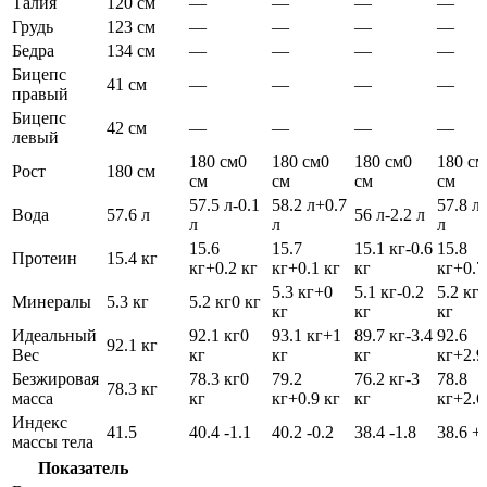
Талия
120 см
—
—
—
—
Грудь
123 см
—
—
—
—
Бедра
134 см
—
—
—
—
Бицепс
41 см
—
—
—
—
правый
Бицепс
42 см
—
—
—
—
левый
180 см
0
180 см
0
180 см
0
180 см
Рост
180 см
см
см
см
см
57.5 л
-0.1
58.2 л
+0.7
57.8 л
Вода
57.6 л
56 л
-2.2 л
л
л
л
15.6
15.7
15.1 кг
-0.6
15.8
Протеин
15.4 кг
кг
+0.2 кг
кг
+0.1 кг
кг
кг
+0.7
5.3 кг
+0
5.1 кг
-0.2
5.2 кг
Минералы
5.3 кг
5.2 кг
0 кг
кг
кг
кг
Идеальный
92.1 кг
0
93.1 кг
+1
89.7 кг
-3.4
92.6
92.1 кг
Вес
кг
кг
кг
кг
+2.9
Безжировая
78.3 кг
0
79.2
76.2 кг
-3
78.8
78.3 кг
масса
кг
кг
+0.9 кг
кг
кг
+2.6
Индекс
41.5
40.4
-1.1
40.2
-0.2
38.4
-1.8
38.6
+
массы тела
Показатель