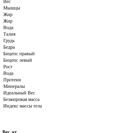
Вес
Мышцы
Жир
Жир
Вода
Талия
Грудь
Бедра
Бицепс правый
Бицепс левый
Рост
Вода
Протеин
Минералы
Идеальный Вес
Безжировая масса
Индекс массы тела
Динамика показателей
Вес, кг