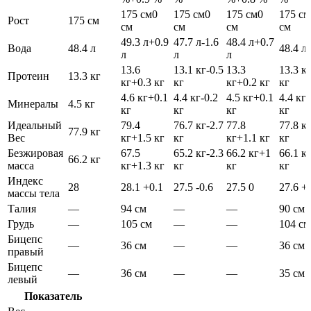
175 см
0
175 см
0
175 см
0
175 см
Рост
175 см
см
см
см
см
49.3 л
+0.9
47.7 л
-1.6
48.4 л
+0.7
Вода
48.4 л
48.4 л
л
л
л
13.6
13.1 кг
-0.5
13.3
13.3 к
Протеин
13.3 кг
кг
+0.3 кг
кг
кг
+0.2 кг
кг
4.6 кг
+0.1
4.4 кг
-0.2
4.5 кг
+0.1
4.4 кг
-
Минералы
4.5 кг
кг
кг
кг
кг
Идеальный
79.4
76.7 кг
-2.7
77.8
77.8 к
77.9 кг
Вес
кг
+1.5 кг
кг
кг
+1.1 кг
кг
Безжировая
67.5
65.2 кг
-2.3
66.2 кг
+1
66.1 к
66.2 кг
масса
кг
+1.3 кг
кг
кг
кг
Индекс
28
28.1
+0.1
27.5
-0.6
27.5
0
27.6
+
массы тела
Талия
—
94 см
—
—
90 см
Грудь
—
105 см
—
—
104 см
Бицепс
—
36 см
—
—
36 см
правый
Бицепс
—
36 см
—
—
35 см
левый
Показатель