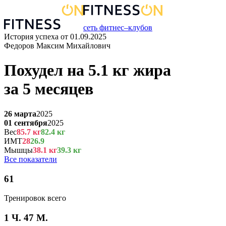
сеть фитнес–клубов
История успеха от
01.09.2025
Федоров Максим Михайлович
Похудел на
5.1
кг
жира
за
5 месяцев
26 марта
2025
01 сентября
2025
Вес
85.7
кг
82.4
кг
ИМТ
28
26.9
Мышцы
38.1
кг
39.3
кг
Все показатели
61
Тренировок всего
1 Ч. 47 М.