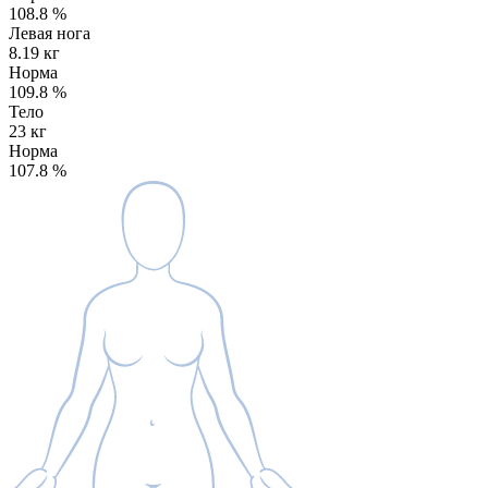
108.8
%
Левая нога
8.19 кг
Норма
109.8
%
Тело
23 кг
Норма
107.8
%