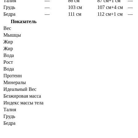
Талия
—
86 см
87 см
+1 см
—
Грудь
—
103 см
107 см
+4 см
—
Бедра
—
111 см
112 см
+1 см
—
Показатель
Вес
Мышцы
Жир
Жир
Вода
Рост
Вода
Протеин
Минералы
Идеальный Вес
Безжировая масса
Индекс массы тела
Талия
Грудь
Бедра
Динамика показателей