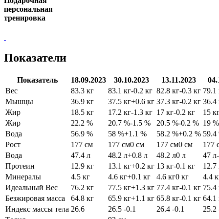
Подарочная
персональная
тренировка
Показатели
Показатель
18.09.2023
30.10.2023
13.11.2023
04.
Вес
83.3 кг
83.1 кг
-0.2 кг
82.8 кг
-0.3 кг
79.1
Мышцы
36.9 кг
37.5 кг
+0.6 кг
37.3 кг
-0.2 кг
36.4
Жир
18.5 кг
17.2 кг
-1.3 кг
17 кг
-0.2 кг
15 к
Жир
22.2 %
20.7 %
-1.5 %
20.5 %
-0.2 %
19 %
Вода
56.9 %
58 %
+1.1 %
58.2 %
+0.2 %
59.4
Рост
177 см
177 см
0 см
177 см
0 см
177 
Вода
47.4 л
48.2 л
+0.8 л
48.2 л
0 л
47 л
Протеин
12.9 кг
13.1 кг
+0.2 кг
13 кг
-0.1 кг
12.7
Минералы
4.5 кг
4.6 кг
+0.1 кг
4.6 кг
0 кг
4.4 к
Идеальный Вес
76.2 кг
77.5 кг
+1.3 кг
77.4 кг
-0.1 кг
75.4
Безжировая масса
64.8 кг
65.9 кг
+1.1 кг
65.8 кг
-0.1 кг
64.1
Индекс массы тела
26.6
26.5
-0.1
26.4
-0.1
25.2