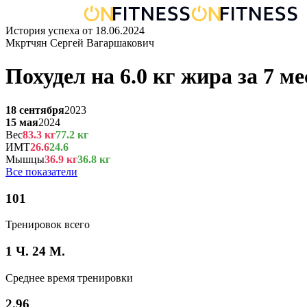
История успеха от
18.06.2024
Мкртчян Сергей Вагаршакович
Похудел на
6.0
кг
жира
за
7 ме
18 сентября
2023
15 мая
2024
Вес
83.3
кг
77.2
кг
ИМТ
26.6
24.6
Мышцы
36.9
кг
36.8
кг
Все показатели
101
Тренировок всего
1 Ч. 24 М.
Среднее время тренировки
2.96