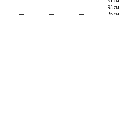
—
—
—
91 см
—
—
—
98 см
—
—
—
36 см