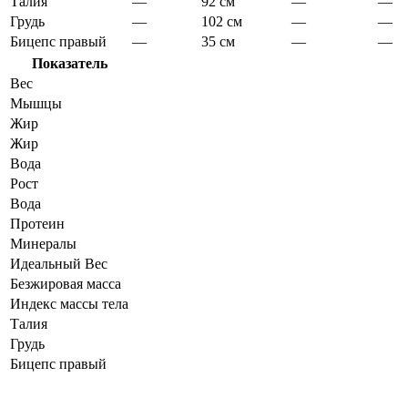
Талия
—
92 см
—
—
Грудь
—
102 см
—
—
Бицепс правый
—
35 см
—
—
Показатель
Вес
Мышцы
Жир
Жир
Вода
Рост
Вода
Протеин
Минералы
Идеальный Вес
Безжировая масса
Индекс массы тела
Талия
Грудь
Бицепс правый
Динамика показателей