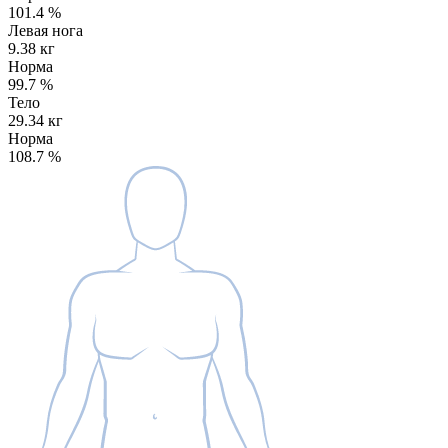
101.4
%
Левая нога
9.38 кг
Норма
99.7
%
Тело
29.34 кг
Норма
108.7
%