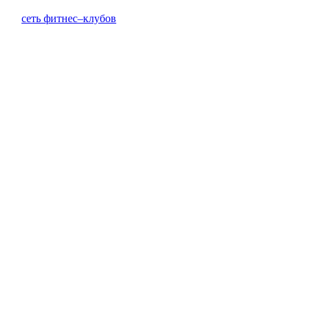
сеть фитнес–клубов