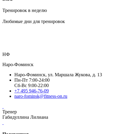
Тренировок в неделю
Любимые дни для тренировок
НФ
Наро-Фоминск
Наро-Фоминск, ул. Маршала Жукова, д. 13
Пн-Пт 7:00-24:00
Сб-Вс 9:00-22:00
+7 495 946-76-09
naro-fominsk@fitness-on.ru
Тренер
Габидуллина Лилиана