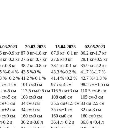
6.03.2023
29.03.2023
15.04.2023
02.05.2023
6 кг
-0.9 кг
87.8 кг
-1.8 кг
87.9 кг
+0.1 кг
86.2 кг
-1.7 кг
3 кг
-0.2 кг
27.6 кг
-0.7 кг
27.6 кг
0 кг
28.1 кг
+0.5 кг
кг
-0.8 кг
38.2 кг
-0.8 кг
38.1 кг
-0.1 кг
35.9 кг
-2.2 кг
.5 %
-0.4 %
43.5 %
0 %
43.3 %
-0.2 %
41.7 %
-1.7 %
.3 %
+0.2 %
41.2 %
-0.1 %
41.4 %
+0.2 %
42.7 %
+1.3 %
1 см
-1 см
101 см
0 см
97 см
-4 см
98.5 см
+1.5 см
 см
-5 см
113.5 см
-0.5 см
116.5 см
+3 см
110.5 см
-6 см
8 см
-5 см
108 см
0 см
108 см
0 см
105 см
-3 см
 см
+1 см
34 см
0 см
35.5 см
+1.5 см
33 см
-2.5 см
 см
+2 см
34 см
0 см
35 см
+1 см
32 см
-3 см
0 см
0 см
160 см
0 см
160 см
0 см
160 см
0 см
л
-0.2 л
36.2 л
-0.8 л
36.4 л
+0.2 л
36.8 л
+0.4 л