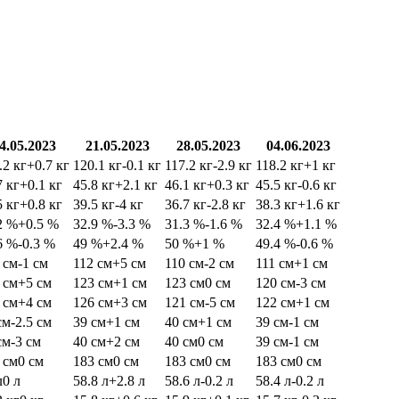
4.05.2023
21.05.2023
28.05.2023
04.06.2023
.2 кг
+0.7 кг
120.1 кг
-0.1 кг
117.2 кг
-2.9 кг
118.2 кг
+1 кг
7 кг
+0.1 кг
45.8 кг
+2.1 кг
46.1 кг
+0.3 кг
45.5 кг
-0.6 кг
5 кг
+0.8 кг
39.5 кг
-4 кг
36.7 кг
-2.8 кг
38.3 кг
+1.6 кг
2 %
+0.5 %
32.9 %
-3.3 %
31.3 %
-1.6 %
32.4 %
+1.1 %
6 %
-0.3 %
49 %
+2.4 %
50 %
+1 %
49.4 %
-0.6 %
 см
-1 см
112 см
+5 см
110 см
-2 см
111 см
+1 см
 см
+5 см
123 см
+1 см
123 см
0 см
120 см
-3 см
 см
+4 см
126 см
+3 см
121 см
-5 см
122 см
+1 см
см
-2.5 см
39 см
+1 см
40 см
+1 см
39 см
-1 см
см
-3 см
40 см
+2 см
40 см
0 см
39 см
-1 см
 см
0 см
183 см
0 см
183 см
0 см
183 см
0 см
л
0 л
58.8 л
+2.8 л
58.6 л
-0.2 л
58.4 л
-0.2 л