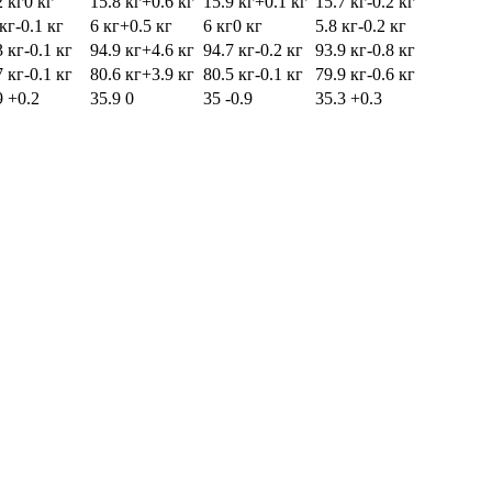
2 кг
0 кг
15.8 кг
+0.6 кг
15.9 кг
+0.1 кг
15.7 кг
-0.2 кг
 кг
-0.1 кг
6 кг
+0.5 кг
6 кг
0 кг
5.8 кг
-0.2 кг
3 кг
-0.1 кг
94.9 кг
+4.6 кг
94.7 кг
-0.2 кг
93.9 кг
-0.8 кг
7 кг
-0.1 кг
80.6 кг
+3.9 кг
80.5 кг
-0.1 кг
79.9 кг
-0.6 кг
9
+0.2
35.9
0
35
-0.9
35.3
+0.3