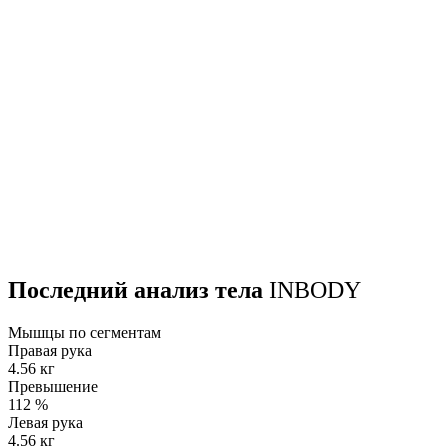
Последний анализ тела
INBODY
Мышцы по сегментам
Правая рука
4.56 кг
Превышение
112
%
Левая рука
4.56 кг