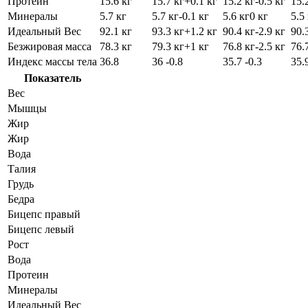
Протеин
15.6 кг
15.7 кг
+0.1 кг
15.2 кг
-0.5 кг
15.
Минералы
5.7 кг
5.7 кг
-0.1 кг
5.6 кг
0 кг
5.5
Идеальный Вес
92.1 кг
93.3 кг
+1.2 кг
90.4 кг
-2.9 кг
90.
Безжировая масса
78.3 кг
79.3 кг
+1 кг
76.8 кг
-2.5 кг
76.
Индекс массы тела
36.8
36
-0.8
35.7
-0.3
35.
Показатель
Вес
Мышцы
Жир
Жир
Вода
Талия
Грудь
Бедра
Бицепс правый
Бицепс левый
Рост
Вода
Протеин
Минералы
Идеальный Вес