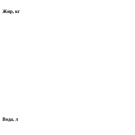
Жир, кг
Вода, л