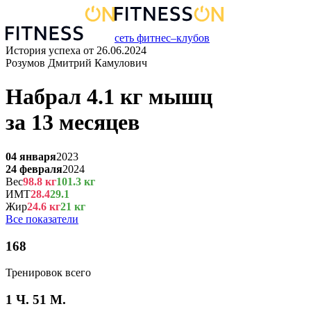
сеть фитнес–клубов
История успеха от
26.06.2024
Розумов Дмитрий Камулович
Набрал
4.1
кг
мышц
за
13 месяцев
04 января
2023
24 февраля
2024
Вес
98.8
кг
101.3
кг
ИМТ
28.4
29.1
Жир
24.6
кг
21
кг
Все показатели
168
Тренировок всего
1 Ч. 51 М.