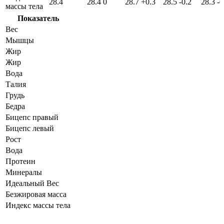
28.4
28.4
0
28.7
+0.3
28.5
-0.2
28.3
-0
массы тела
Показатель
Вес
Мышцы
Жир
Жир
Вода
Талия
Грудь
Бедра
Бицепс правый
Бицепс левый
Рост
Вода
Протеин
Минералы
Идеальный Вес
Безжировая масса
Индекс массы тела