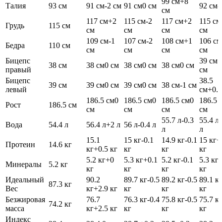
99 см
+8
Талия
93 см
91 см
-2 см
91 см
0 см
92 см
-
см
117 см
+2
115 см
-2
117 см
+2
115 см
Грудь
115 см
см
см
см
см
109 см
-1
107 см
-2
108 см
+1
106 см
Бедра
110 см
см
см
см
см
Бицепс
39 см
+
38 см
38 см
0 см
38 см
0 см
38 см
0 см
правый
см
Бицепс
38.5
39 см
39 см
0 см
39 см
0 см
38 см
-1 см
левый
см
+0.5
186.5 см
0
186.5 см
0
186.5 см
0
186.5 
Рост
186.5 см
см
см
см
см
55.7 л
-0.3
55.4 л
Вода
54.4 л
56.4 л
+2 л
56 л
-0.4 л
л
л
15.1
15 кг
-0.1
14.9 кг
-0.1
15 кг
+
Протеин
14.6 кг
кг
+0.5 кг
кг
кг
кг
5.2 кг
+0
5.3 кг
+0.1
5.2 кг
-0.1
5.3 кг
Минералы
5.2 кг
кг
кг
кг
кг
Идеальный
90.2
89.7 кг
-0.5
89.2 кг
-0.5
89.1 к
87.3 кг
Вес
кг
+2.9 кг
кг
кг
кг
Безжировая
76.7
76.3 кг
-0.4
75.8 кг
-0.5
75.7 к
74.2 кг
масса
кг
+2.5 кг
кг
кг
кг
Индекс