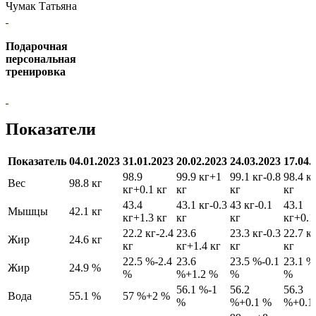
Чумак Татьяна
Подарочная
персональная
тренировка
Показатели
Показатель
04.01.2023
31.01.2023
20.02.2023
24.03.2023
17.04.
98.9
99.9 кг
+1
99.1 кг
-0.8
98.4 к
Вес
98.8 кг
кг
+0.1 кг
кг
кг
кг
43.4
43.1 кг
-0.3
43 кг
-0.1
43.1
Мышцы
42.1 кг
кг
+1.3 кг
кг
кг
кг
+0.1
22.2 кг
-2.4
23.6
23.3 кг
-0.3
22.7 к
Жир
24.6 кг
кг
кг
+1.4 кг
кг
кг
22.5 %
-2.4
23.6
23.5 %
-0.1
23.1 %
Жир
24.9 %
%
%
+1.2 %
%
%
56.1 %
-1
56.2
56.3
Вода
55.1 %
57 %
+2 %
%
%
+0.1 %
%
+0.1