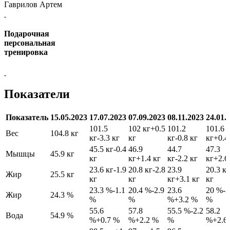
Гаврилов Артем
Подарочная
персональная
тренировка
Показатели
Показатель
15.05.2023
17.07.2023
07.09.2023
08.11.2023
24.01.
101.5
102 кг
+0.5
101.2
101.6
Вес
104.8 кг
кг
-3.3 кг
кг
кг
-0.8 кг
кг
+0.4
45.5 кг
-0.4
46.9
44.7
47.3
Мышцы
45.9 кг
кг
кг
+1.4 кг
кг
-2.2 кг
кг
+2.6
23.6 кг
-1.9
20.8 кг
-2.8
23.9
20.3 кг
Жир
25.5 кг
кг
кг
кг
+3.1 кг
кг
23.3 %
-1.1
20.4 %
-2.9
23.6
20 %
-3
Жир
24.3 %
%
%
%
+3.2 %
%
55.6
57.8
55.5 %
-2.2
58.2
Вода
54.9 %
%
+0.7 %
%
+2.2 %
%
%
+2.6