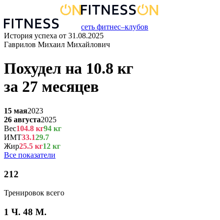
сеть фитнес–клубов
История успеха от
31.08.2025
Гаврилов Михаил Михайлович
Похудел на
10.8
кг
за
27 месяцев
15 мая
2023
26 августа
2025
Вес
104.8
кг
94
кг
ИМТ
33.1
29.7
Жир
25.5
кг
12
кг
Все показатели
212
Тренировок всего
1 Ч. 48 М.