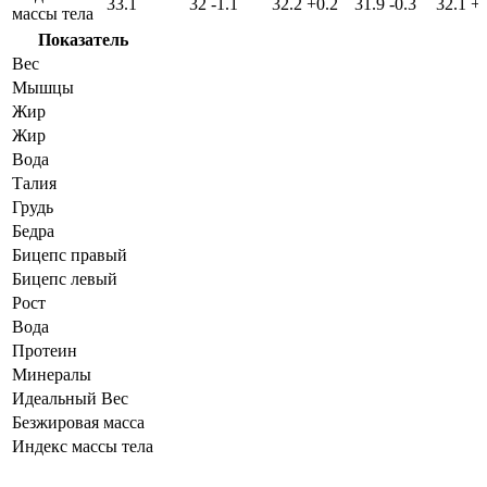
33.1
32
-1.1
32.2
+0.2
31.9
-0.3
32.1
+0
массы тела
Показатель
Вес
Мышцы
Жир
Жир
Вода
Талия
Грудь
Бедра
Бицепс правый
Бицепс левый
Рост
Вода
Протеин
Минералы
Идеальный Вес
Безжировая масса
Индекс массы тела