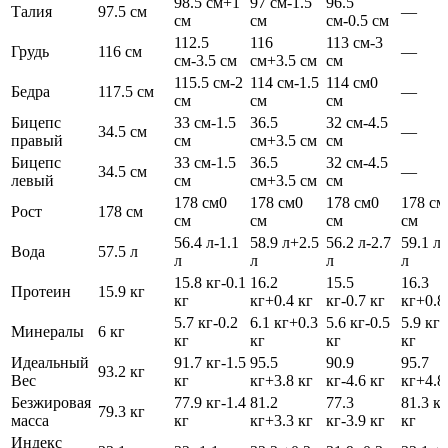
98.5 см
+1
97 см
-1.5
96.5
Талия
97.5 см
—
см
см
см
-0.5 см
112.5
116
113 см
-3
Грудь
116 см
—
см
-3.5 см
см
+3.5 см
см
115.5 см
-2
114 см
-1.5
114 см
0
Бедра
117.5 см
—
см
см
см
Бицепс
33 см
-1.5
36.5
32 см
-4.5
34.5 см
—
правый
см
см
+3.5 см
см
Бицепс
33 см
-1.5
36.5
32 см
-4.5
34.5 см
—
левый
см
см
+3.5 см
см
178 см
0
178 см
0
178 см
0
178 см
Рост
178 см
см
см
см
см
56.4 л
-1.1
58.9 л
+2.5
56.2 л
-2.7
59.1 л
Вода
57.5 л
л
л
л
л
15.8 кг
-0.1
16.2
15.5
16.3
Протеин
15.9 кг
кг
кг
+0.4 кг
кг
-0.7 кг
кг
+0.8
5.7 кг
-0.2
6.1 кг
+0.3
5.6 кг
-0.5
5.9 кг
+
Минералы
6 кг
кг
кг
кг
кг
Идеальный
91.7 кг
-1.5
95.5
90.9
95.7
93.2 кг
Вес
кг
кг
+3.8 кг
кг
-4.6 кг
кг
+4.8
Безжировая
77.9 кг
-1.4
81.2
77.3
81.3 кг
79.3 кг
масса
кг
кг
+3.3 кг
кг
-3.9 кг
кг
Индекс