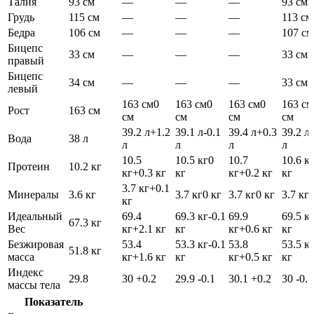
Талия
93 см
—
—
—
93 см
Грудь
115 см
—
—
—
113 см
Бедра
106 см
—
—
—
107 см
Бицепс
33 см
—
—
—
33 см
правый
Бицепс
34 см
—
—
—
33 см
левый
163 см
0
163 см
0
163 см
0
163 см
Рост
163 см
см
см
см
см
39.2 л
+1.2
39.1 л
-0.1
39.4 л
+0.3
39.2 л
Вода
38 л
л
л
л
л
10.5
10.5 кг
0
10.7
10.6 к
Протеин
10.2 кг
кг
+0.3 кг
кг
кг
+0.2 кг
кг
3.7 кг
+0.1
Минералы
3.6 кг
3.7 кг
0 кг
3.7 кг
0 кг
3.7 кг
0
кг
Идеальный
69.4
69.3 кг
-0.1
69.9
69.5 к
67.3 кг
Вес
кг
+2.1 кг
кг
кг
+0.6 кг
кг
Безжировая
53.4
53.3 кг
-0.1
53.8
53.5 к
51.8 кг
масса
кг
+1.6 кг
кг
кг
+0.5 кг
кг
Индекс
29.8
30
+0.2
29.9
-0.1
30.1
+0.2
30
-0.1
массы тела
Показатель