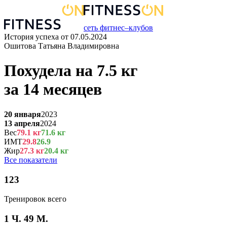
сеть фитнес–клубов
История успеха от
07.05.2024
Ошитова Татьяна Владимировна
Похудела на
7.5
кг
за
14 месяцев
20 января
2023
13 апреля
2024
Вес
79.1
кг
71.6
кг
ИМТ
29.8
26.9
Жир
27.3
кг
20.4
кг
Все показатели
123
Тренировок всего
1 Ч. 49 М.