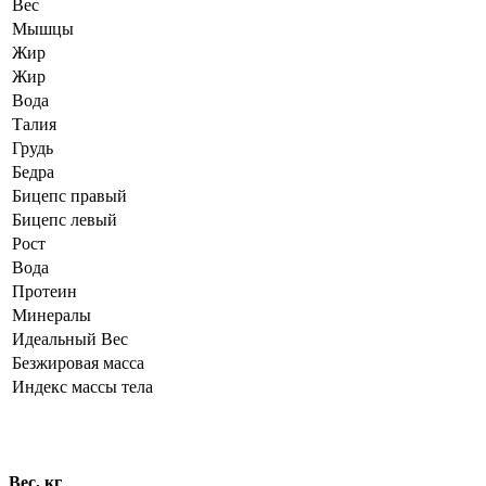
Вес
Мышцы
Жир
Жир
Вода
Талия
Грудь
Бедра
Бицепс правый
Бицепс левый
Рост
Вода
Протеин
Минералы
Идеальный Вес
Безжировая масса
Индекс массы тела
Динамика показателей
Вес, кг