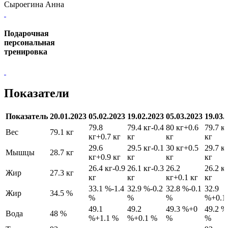
Сыроегина Анна
Подарочная
персональная
тренировка
Показатели
Показатель
20.01.2023
05.02.2023
19.02.2023
05.03.2023
19.03.
79.8
79.4 кг
-0.4
80 кг
+0.6
79.7 к
Вес
79.1 кг
кг
+0.7 кг
кг
кг
кг
29.6
29.5 кг
-0.1
30 кг
+0.5
29.7 к
Мышцы
28.7 кг
кг
+0.9 кг
кг
кг
кг
26.4 кг
-0.9
26.1 кг
-0.3
26.2
26.2 к
Жир
27.3 кг
кг
кг
кг
+0.1 кг
кг
33.1 %
-1.4
32.9 %
-0.2
32.8 %
-0.1
32.9
Жир
34.5 %
%
%
%
%
+0.1
49.1
49.2
49.3 %
+0
49.2 %
Вода
48 %
%
+1.1 %
%
+0.1 %
%
%