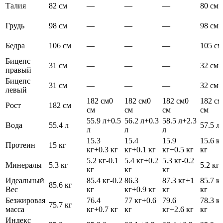
Талия
82 см
—
—
—
80 см
Грудь
98 см
—
—
—
98 см
Бедра
106 см
—
—
—
105 см
Бицепс
31 см
—
—
—
32 см
правый
Бицепс
31 см
—
—
—
32 см
левый
182 см
0
182 см
0
182 см
0
182 см
Рост
182 см
см
см
см
см
55.9 л
+0.5
56.2 л
+0.3
58.5 л
+2.3
Вода
55.4 л
57.5 л
л
л
л
15.3
15.4
15.9
15.6 к
Протеин
15 кг
кг
+0.3 кг
кг
+0.1 кг
кг
+0.5 кг
кг
5.2 кг
-0.1
5.4 кг
+0.2
5.3 кг
-0.2
Минералы
5.3 кг
5.2 кг
0
кг
кг
кг
Идеальный
85.4 кг
-0.2
86.3
87.3 кг
+1
85.7 к
85.6 кг
Вес
кг
кг
+0.9 кг
кг
кг
Безжировая
76.4
77 кг
+0.6
79.6
78.3 к
75.7 кг
масса
кг
+0.7 кг
кг
кг
+2.6 кг
кг
Индекс