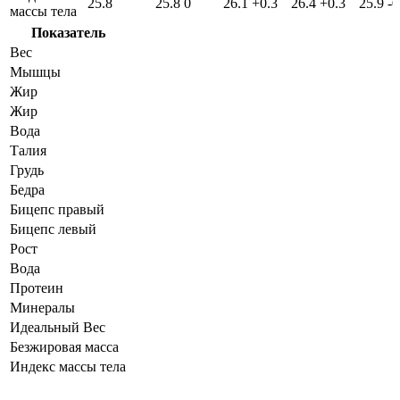
25.8
25.8
0
26.1
+0.3
26.4
+0.3
25.9
-0
массы тела
Показатель
Вес
Мышцы
Жир
Жир
Вода
Талия
Грудь
Бедра
Бицепс правый
Бицепс левый
Рост
Вода
Протеин
Минералы
Идеальный Вес
Безжировая масса
Индекс массы тела