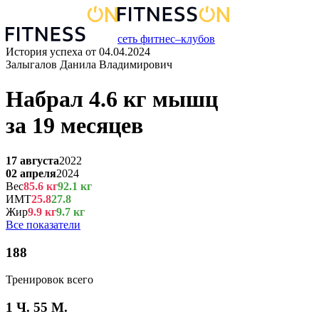
сеть фитнес–клубов
История успеха от
04.04.2024
Залыгалов Данила Владимирович
Набрал
4.6
кг
мышц
за
19 месяцев
17 августа
2022
02 апреля
2024
Вес
85.6
кг
92.1
кг
ИМТ
25.8
27.8
Жир
9.9
кг
9.7
кг
Все показатели
188
Тренировок всего
1 Ч. 55 М.