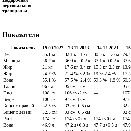
Подарочная
персональная
тренировка
Показатели
Показатель
19.09.2023
23.11.2023
14.12.2023
16
Вес
85.1 кг
82.1 кг
-3 кг
80.5 кг
-1.6 кг
79.4
Мышцы
36.7 кг
36.9 кг
+0.2 кг
37.1 кг
+0.2 кг
37.6
Жир
21 кг
17.6 кг
-3.4 кг
15.3 кг
-2.3 кг
13.9
Жир
24.7 %
21.4 %
-3.2 %
19 %
-2.4 %
17.
Вода
55.1 %
57.5 %
+2.4 %
59.3 %
+1.8 %
60.
Талия
96 см
95 см
-1 см
—
95 
Грудь
108 см
106 см
-2 см
—
107
Бедра
100 см
97 см
-3 см
—
97 
Бицепс правый
32.5 см
33 см
+0.5 см
—
32 
Бицепс левый
32.5 см
33 см
+0.5 см
—
32 
Рост
174 см
174 см
0 см
174 см
0 см
174
Вода
46.9 л
47.2 л
+0.3 л
47.7 л
+0.5 л
47.9