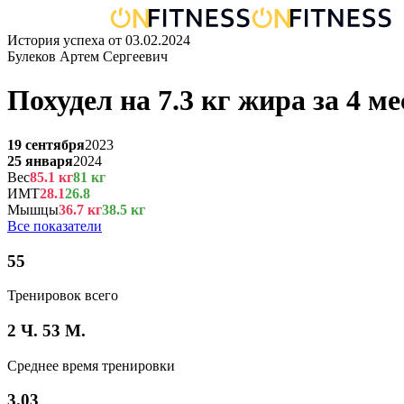
История успеха от
03.02.2024
Булеков Артем Сергеевич
Похудел на
7.3
кг
жира
за
4 ме
19 сентября
2023
25 января
2024
Вес
85.1
кг
81
кг
ИМТ
28.1
26.8
Мышцы
36.7
кг
38.5
кг
Все показатели
55
Тренировок всего
2 Ч. 53 М.
Среднее время тренировки
3.03