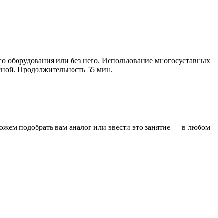
го оборудования или без него. Использование многосуставных
сной. Продолжительность 55 мин.
можем подобрать вам аналог или ввести это занятие — в любом
вм. Во время тренировок одновременно задействуются мышцы
учшение координации и осанки, развитие подвижности,