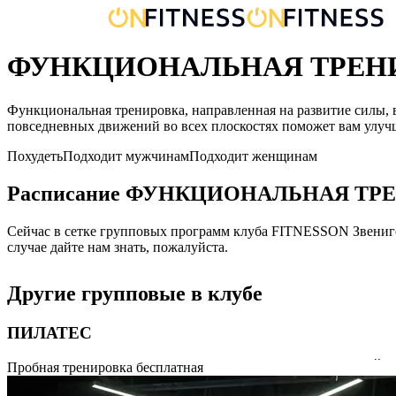
ФУНКЦИОНАЛЬНАЯ ТРЕНИРО
Функциональная тренировка, направленная на развитие силы, 
повседневных движений во всех плоскостях поможет вам улучш
Похудеть
Подходит мужчинам
Подходит женщинам
Расписание
ФУНКЦИОНАЛЬНАЯ ТР
Сейчас в сетке групповых программ клуба FITNESSON
Звениг
случае дайте нам знать, пожалуйста.
Другие групповые в клубе
ПИЛАТЕС
Система физических упражнений (фитнеса), разработанная Йо
Пробная тренировка бесплатная
спины, ног, живота, рук, шеи. Комплексы упражнений позволя