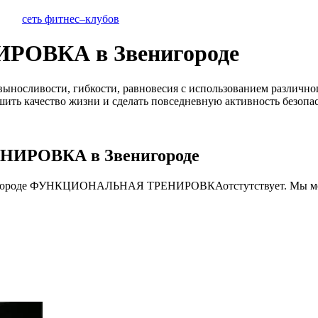
сеть фитнес–клубов
ВКА в Звенигороде
выносливости, гибкости, равновесия с использованием различно
ить качество жизни и сделать повседневную активность безопа
ЕНИРОВКА
в
Звенигороде
ороде
ФУНКЦИОНАЛЬНАЯ ТРЕНИРОВКА
отстутствует. Мы 
зефом Пилатесом в начале XX века для реабилитации после тра
ют добиться потрясающего результата. Пилатес направлен на ул