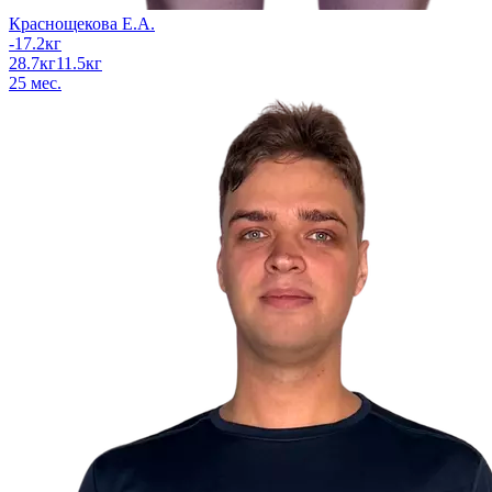
Краснощекова Е.А.
-17.2
кг
28.7
кг
11.5
кг
25
мес.