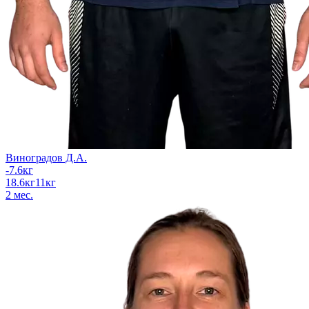
Виноградов Д.А.
-7.6
кг
18.6
кг
11
кг
2
мес.