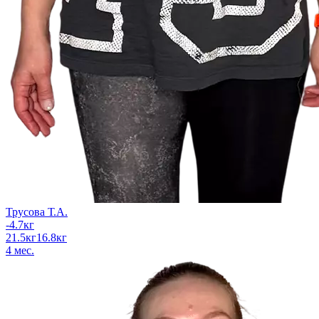
Трусова Т.А.
-4.7
кг
21.5
кг
16.8
кг
4
мес.