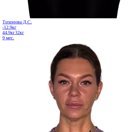
Тихонова Д.С.
-12.9
кг
44.9
кг
32
кг
9
мес.