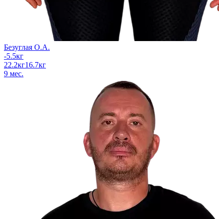
Безуглая О.А.
-5.5
кг
22.2
кг
16.7
кг
9
мес.