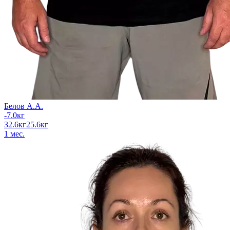
Белов А.А.
-7.0
кг
32.6
кг
25.6
кг
1
мес.