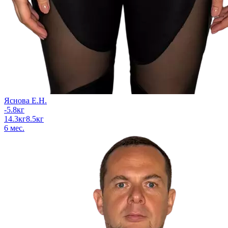
Яснова Е.Н.
-5.8
кг
14.3
кг
8.5
кг
6
мес.