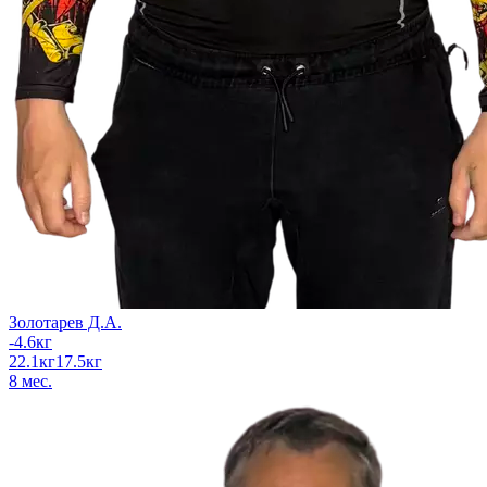
Золотарев Д.А.
-4.6
кг
22.1
кг
17.5
кг
8
мес.