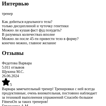
Интервью
тренер
Как добиться идеального тела?
только дисциплиной и чуточку генетики
Можно ли кушая фаст фуд похудеть?
В разумных количествах-вполне
Можно ли после 45-ти привести тело в форму?
конечно можно, главное желание
Отзывы
Федотова Варвара
5.0
11
отзывов
Щукина М.С.
26.06.2024
5
Варвара замечательный тренер! Тренировки с ней всегда
продуктивные, очень внимательная, постоянно наблюдает
за техникой выполнения упражнений Спасибо большое
FitnessOn за таких тренеров!
Гераськина А.М.